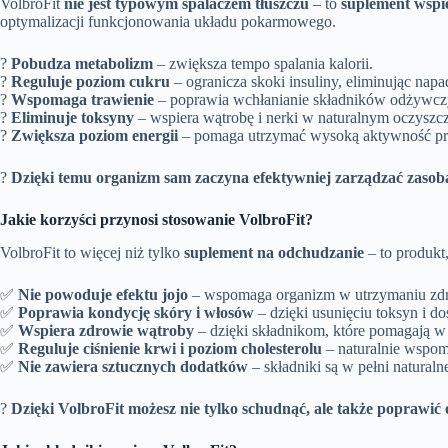
VolbroFit
nie jest typowym spalaczem tłuszczu
– to
suplement wspie
optymalizacji funkcjonowania układu pokarmowego.
?
Pobudza metabolizm
– zwiększa tempo spalania kalorii.
?
Reguluje poziom cukru
– ogranicza skoki insuliny, eliminując napa
?
Wspomaga trawienie
– poprawia wchłanianie składników odżywcz
?
Eliminuje toksyny
– wspiera wątrobę i nerki w naturalnym oczyszcz
?
Zwiększa poziom energii
– pomaga utrzymać wysoką aktywność prz
?
Dzięki temu organizm sam zaczyna efektywniej zarządzać zasob
Jakie korzyści przynosi stosowanie VolbroFit?
VolbroFit to więcej niż tylko
suplement na odchudzanie
– to produkt
✅
Nie powoduje efektu jojo
– wspomaga organizm w utrzymaniu zdr
✅
Poprawia kondycję skóry i włosów
– dzięki usunięciu toksyn i d
✅
Wspiera zdrowie wątroby
– dzięki składnikom, które pomagają w 
✅
Reguluje ciśnienie krwi i poziom cholesterolu
– naturalnie wspo
✅
Nie zawiera sztucznych dodatków
– składniki są w pełni naturaln
?
Dzięki VolbroFit możesz nie tylko schudnąć, ale także poprawić 