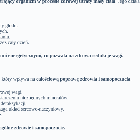
rający organizm w procesie zdrowej utraty masy ciała
. Jego dział
dy głodu.
ych.
aniu.
ez cały dzień.
ami energetycznymi, co pozwala na zdrową redukcję wagi.
, który wpływa na
całościową poprawę zdrowia i samopoczucia
.
owej wagi.
ostarczeniu niezbędnych minerałów.
detoksykacji.
maga układ sercowo-naczyniowy.
e.
ogólne zdrowie i samopoczucie.