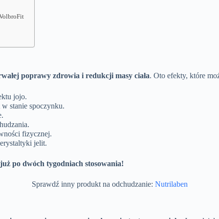
VolbroFit
trwałej poprawy zdrowia i redukcji masy ciała
. Oto efekty, które m
ktu jojo.
 w stanie spoczynku.
e.
hudzania.
ności fizycznej.
ystaltyki jelit.
 już po dwóch tygodniach stosowania!
Sprawdź inny produkt na odchudzanie:
Nutrilaben