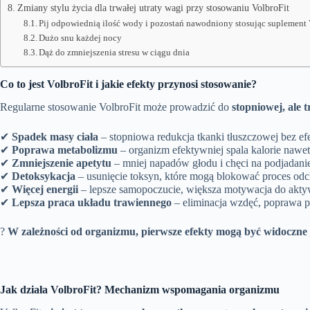
Zmiany stylu życia dla trwałej utraty wagi przy stosowaniu VolbroFit
Pij odpowiednią ilość wody i pozostań nawodniony stosując suplement 
Dużo snu każdej nocy
Dąż do zmniejszenia stresu w ciągu dnia
Co to jest VolbroFit i jakie efekty przynosi stosowanie?
Regularne stosowanie VolbroFit może prowadzić do
stopniowej, ale 
✔
Spadek masy ciała
– stopniowa redukcja tkanki tłuszczowej bez efe
✔
Poprawa metabolizmu
– organizm efektywniej spala kalorie nawet
✔
Zmniejszenie apetytu
– mniej napadów głodu i chęci na podjadani
✔
Detoksykacja
– usunięcie toksyn, które mogą blokować proces odc
✔
Więcej energii
– lepsze samopoczucie, większa motywacja do aktyw
✔
Lepsza praca układu trawiennego
– eliminacja wzdęć, poprawa per
?
W zależności od organizmu, pierwsze efekty mogą być widoczne
Jak działa VolbroFit? Mechanizm wspomagania organizmu