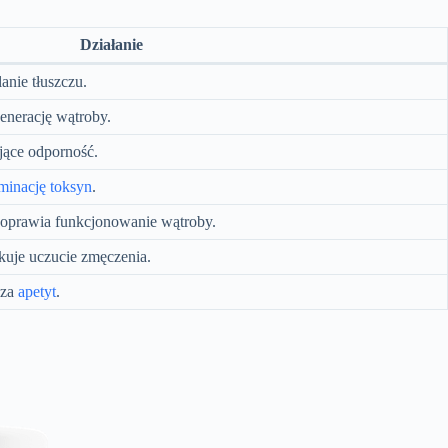
Działanie
anie tłuszczu.
enerację wątroby.
jące odporność.
iminację toksyn
.
poprawia funkcjonowanie wątroby.
uje uczucie zmęczenia.
cza
apetyt
.