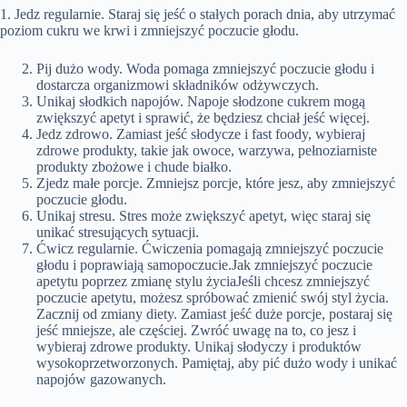
1. Jedz regularnie. Staraj się jeść o stałych porach dnia, aby utrzymać
poziom cukru we krwi i zmniejszyć poczucie głodu.
Pij dużo wody. Woda pomaga zmniejszyć poczucie głodu i
dostarcza organizmowi składników odżywczych.
Unikaj słodkich napojów. Napoje słodzone cukrem mogą
zwiększyć apetyt i sprawić, że będziesz chciał jeść więcej.
Jedz zdrowo. Zamiast jeść słodycze i fast foody, wybieraj
zdrowe produkty, takie jak owoce, warzywa, pełnoziarniste
produkty zbożowe i chude białko.
Zjedz małe porcje. Zmniejsz porcje, które jesz, aby zmniejszyć
poczucie głodu.
Unikaj stresu. Stres może zwiększyć apetyt, więc staraj się
unikać stresujących sytuacji.
Ćwicz regularnie. Ćwiczenia pomagają zmniejszyć poczucie
głodu i poprawiają samopoczucie.Jak zmniejszyć poczucie
apetytu poprzez zmianę stylu życiaJeśli chcesz zmniejszyć
poczucie apetytu, możesz spróbować zmienić swój styl życia.
Zacznij od zmiany diety. Zamiast jeść duże porcje, postaraj się
jeść mniejsze, ale częściej. Zwróć uwagę na to, co jesz i
wybieraj zdrowe produkty. Unikaj słodyczy i produktów
wysokoprzetworzonych. Pamiętaj, aby pić dużo wody i unikać
napojów gazowanych.