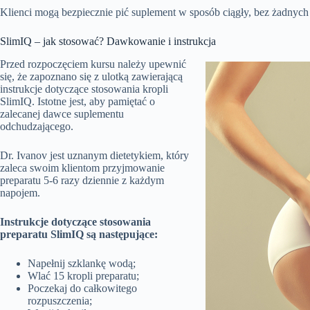
Klienci mogą bezpiecznie pić suplement w sposób ciągły, bez żadnyc
SlimIQ – jak stosować? Dawkowanie i instrukcja
Przed rozpoczęciem kursu należy upewnić
się, że zapoznano się z ulotką zawierającą
instrukcje dotyczące stosowania kropli
SlimIQ. Istotne jest, aby pamiętać o
zalecanej dawce suplementu
odchudzającego.
Dr. Ivanov jest uznanym dietetykiem, który
zaleca swoim klientom przyjmowanie
preparatu 5-6 razy dziennie z każdym
napojem.
Instrukcje dotyczące stosowania
preparatu SlimIQ są następujące:
Napełnij szklankę wodą;
Wlać 15 kropli preparatu;
Poczekaj do całkowitego
rozpuszczenia;