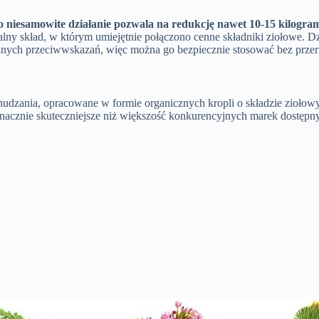
go niesamowite działanie pozwala na redukcję nawet 10-15 kilogra
lny skład, w którym umiejętnie połączono cenne składniki ziołowe. Dzi
alnych przeciwwskazań, więc można go bezpiecznie stosować bez prze
hudzania, opracowane w formie organicznych kropli o składzie ziołow
znacznie skuteczniejsze niż większość konkurencyjnych marek dostępn