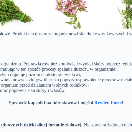
ziołowe. Produkt ten dostarcza organizmowi składników odżywczych i 
 z organizmu. Poprawia również kondycję i wygląd skóry poprzez redukcj
ymulując w ten sposób procesy spalania tłuszczu w organizmie;
etyt i reguluje poziom cholesterolu we krwi;
awania nowych złogów tłuszczu poprzez usprawnienie procesów metab
 organizm przed działaniem wolnych rodników;
oraz poprawia stan skóry i włosów.
Sprawdź kapsułki na bóle stawów i mięśni
Reviten Forte
!
bocznych dzięki silnej formule ziołowej.
Nie zawiera żadnych nieb