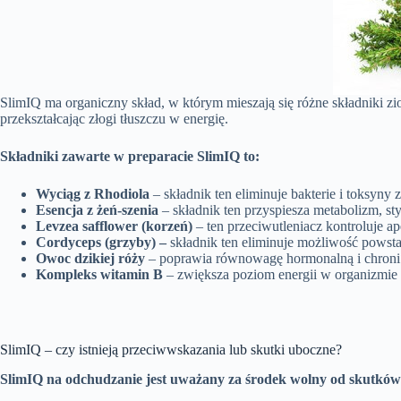
SlimIQ ma organiczny skład, w którym mieszają się różne składniki 
przekształcając złogi tłuszczu w energię.
Składniki zawarte w preparacie SlimIQ to:
Wyciąg z Rhodiola
– składnik ten eliminuje bakterie i toksyny
Esencja z żeń-szenia
– składnik ten przyspiesza metabolizm, st
Levzea safflower (korzeń)
– ten przeciwutleniacz kontroluje ap
Cordyceps (grzyby) –
składnik ten eliminuje możliwość powst
Owoc dzikiej róży
– poprawia równowagę hormonalną i chroni
Kompleks witamin B
– zwiększa poziom energii w organizmie 
SlimIQ – czy istnieją przeciwwskazania lub skutki uboczne?
SlimIQ na odchudzanie jest uważany za środek wolny od skutków u