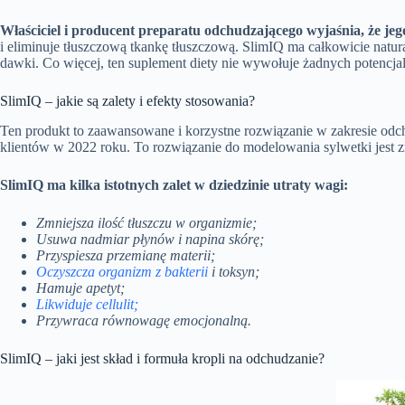
Właściciel i producent preparatu odchudzającego wyjaśnia, że je
i eliminuje tłuszczową tkankę tłuszczową. SlimIQ ma całkowicie natura
dawki. Co więcej, ten suplement diety nie wywołuje żadnych potencj
SlimIQ – jakie są zalety i efekty stosowania?
Ten produkt to zaawansowane i korzystne rozwiązanie w zakresie odc
klientów w 2022 roku. To rozwiązanie do modelowania sylwetki jest 
SlimIQ ma kilka istotnych zalet w dziedzinie utraty wagi:
Zmniejsza ilość tłuszczu w organizmie;
Usuwa nadmiar płynów i napina skórę;
Przyspiesza przemianę materii;
Oczyszcza organizm z bakterii
i toksyn;
Hamuje apetyt;
Likwiduje cellulit;
Przywraca równowagę emocjonalną.
SlimIQ – jaki jest skład i formuła kropli na odchudzanie?