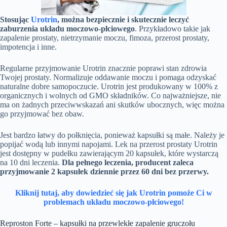
Stosując
Urotrin
, można bezpiecznie i skutecznie leczyć
zaburzenia układu moczowo-płciowego
. Przykładowo takie jak
zapalenie prostaty, nietrzymanie moczu, fimoza, przerost prostaty,
impotencja i inne.
Regularne przyjmowanie Urotrin znacznie poprawi stan zdrowia
Twojej prostaty. Normalizuje oddawanie moczu i pomaga odzyskać
naturalne dobre samopoczucie. Urotrin jest produkowany w 100% z
organicznych i wolnych od GMO składników. Co najważniejsze, nie
ma on żadnych przeciwwskazań ani skutków ubocznych, więc można
go przyjmować bez obaw.
Jest bardzo łatwy do połknięcia, ponieważ kapsułki są małe. Należy je
popijać wodą lub innymi napojami. Lek na przerost prostaty Urotrin
jest dostępny w pudełku zawierającym 20 kapsułek, które wystarczą
na 10 dni leczenia.
Dla pełnego leczenia, producent zaleca
przyjmowanie 2 kapsułek dziennie przez 60 dni bez przerwy.
Kliknij tutaj, aby dowiedzieć się jak Urotrin pomoże Ci w
problemach układu moczowo-płciowego!
Reproston Forte – kapsułki na przewlekłe zapalenie gruczołu