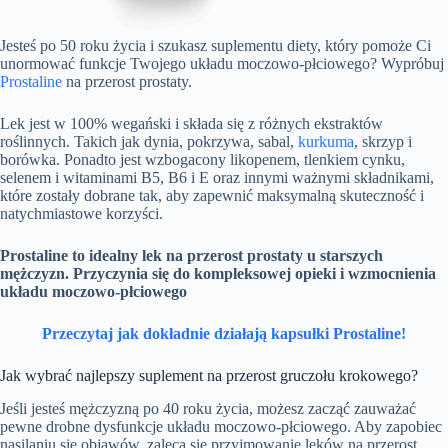
Jesteś po 50 roku życia i szukasz suplementu diety, który pomoże Ci
unormować funkcje Twojego układu moczowo-płciowego? Wypróbuj
Prostaline
na przerost prostaty.
Lek jest w 100% wegański i składa się z różnych ekstraktów
roślinnych. Takich jak dynia, pokrzywa, sabal,
kurkuma
, skrzyp i
borówka. Ponadto jest wzbogacony likopenem, tlenkiem cynku,
selenem i witaminami B5, B6 i E oraz innymi ważnymi składnikami,
które zostały dobrane tak, aby zapewnić maksymalną skuteczność i
natychmiastowe korzyści.
Prostaline to idealny lek na przerost prostaty u starszych
mężczyzn. Przyczynia się do kompleksowej opieki i wzmocnienia
układu moczowo-płciowego
Przeczytaj jak dokładnie działają kapsułki Prostaline!
Jak wybrać najlepszy suplement na przerost gruczołu krokowego?
Jeśli jesteś mężczyzną po 40 roku życia, możesz zacząć zauważać
pewne drobne dysfunkcje układu moczowo-płciowego. Aby zapobiec
nasilaniu się objawów, zaleca się przyjmowanie leków na przerost