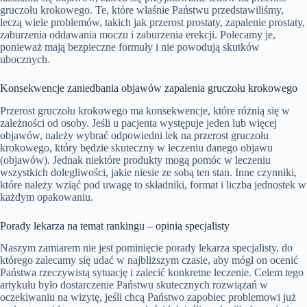
gruczołu krokowego. Te, które właśnie Państwu przedstawiliśmy,
leczą wiele problemów, takich jak przerost prostaty, zapalenie prostaty,
zaburzenia oddawania moczu i zaburzenia erekcji. Polecamy je,
ponieważ mają bezpieczne formuły i nie powodują skutków
ubocznych.
Konsekwencje zaniedbania objawów zapalenia gruczołu krokowego
Przerost gruczołu krokowego ma konsekwencje, które różnią się w
zależności od osoby. Jeśli u pacjenta występuje jeden lub więcej
objawów, należy wybrać odpowiedni lek na przerost gruczołu
krokowego, który będzie skuteczny w leczeniu danego objawu
(objawów). Jednak niektóre produkty mogą pomóc w leczeniu
wszystkich dolegliwości, jakie niesie ze sobą ten stan. Inne czynniki,
które należy wziąć pod uwagę to składniki, format i liczba jednostek w
każdym opakowaniu.
Porady lekarza na temat rankingu – opinia specjalisty
Naszym zamiarem nie jest pominięcie porady lekarza specjalisty, do
którego zalecamy się udać w najbliższym czasie, aby mógł on ocenić
Państwa rzeczywistą sytuację i zalecić konkretne leczenie. Celem tego
artykułu było dostarczenie Państwu skutecznych rozwiązań w
oczekiwaniu na wizytę, jeśli chcą Państwo zapobiec problemowi już