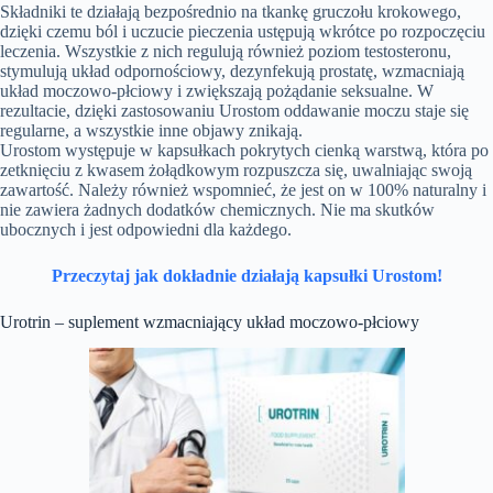
Składniki te działają bezpośrednio na tkankę gruczołu krokowego,
dzięki czemu ból i uczucie pieczenia ustępują wkrótce po rozpoczęciu
leczenia. Wszystkie z nich regulują również poziom testosteronu,
stymulują układ odpornościowy, dezynfekują prostatę, wzmacniają
układ moczowo-płciowy i zwiększają pożądanie seksualne. W
rezultacie, dzięki zastosowaniu Urostom oddawanie moczu staje się
regularne, a wszystkie inne objawy znikają.
Urostom występuje w kapsułkach pokrytych cienką warstwą, która po
zetknięciu z kwasem żołądkowym rozpuszcza się, uwalniając swoją
zawartość. Należy również wspomnieć, że jest on w 100% naturalny i
nie zawiera żadnych dodatków chemicznych. Nie ma skutków
ubocznych i jest odpowiedni dla każdego.
Przeczytaj jak dokładnie działają kapsułki Urostom!
Urotrin – suplement wzmacniający układ moczowo-płciowy