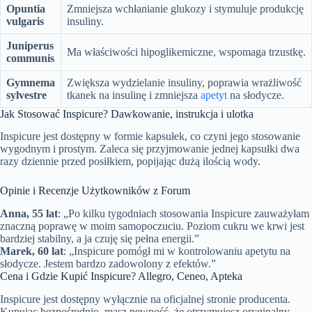
Opuntia
Zmniejsza wchłanianie glukozy i stymuluje produkcję
vulgaris
insuliny.
Juniperus
Ma właściwości hipoglikemiczne, wspomaga trzustkę.
communis
Gymnema
Zwiększa wydzielanie insuliny, poprawia wrażliwość
sylvestre
tkanek na insulinę i zmniejsza
apetyt
na słodycze.
Jak Stosować Inspicure? Dawkowanie, instrukcja i ulotka
Inspicure jest dostępny w formie kapsułek, co czyni jego stosowanie
wygodnym i prostym. Zaleca się przyjmowanie jednej kapsułki dwa
razy dziennie przed posiłkiem, popijając dużą ilością wody.
Opinie i Recenzje Użytkowników z Forum
Anna, 55 lat
: „Po kilku tygodniach stosowania Inspicure zauważyłam
znaczną poprawę w moim samopoczuciu. Poziom cukru we krwi jest
bardziej stabilny, a ja czuję się pełna energii.”
Marek, 60 lat
: „Inspicure pomógł mi w kontrolowaniu apetytu na
słodycze. Jestem bardzo zadowolony z efektów.”
Cena i Gdzie Kupić Inspicure? Allegro, Ceneo, Apteka
Inspicure jest dostępny wyłącznie na oficjalnej stronie producenta.
Kupując bezpośrednio, masz pewność, że otrzymujesz oryginalny