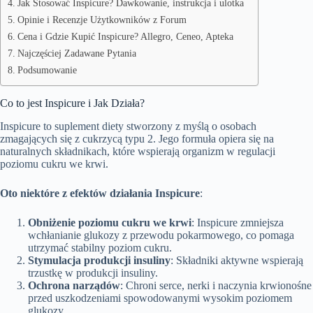
Jak Stosować Inspicure? Dawkowanie, instrukcja i ulotka
Opinie i Recenzje Użytkowników z Forum
Cena i Gdzie Kupić Inspicure? Allegro, Ceneo, Apteka
Najczęściej Zadawane Pytania
Podsumowanie
Co to jest Inspicure i Jak Działa?
Inspicure to suplement diety stworzony z myślą o osobach
zmagających się z cukrzycą typu 2. Jego formuła opiera się na
naturalnych składnikach, które wspierają organizm w regulacji
poziomu cukru we krwi.
Oto niektóre z efektów działania Inspicure
:
Obniżenie poziomu cukru we krwi
: Inspicure zmniejsza
wchłanianie glukozy z przewodu pokarmowego, co pomaga
utrzymać stabilny poziom cukru.
Stymulacja produkcji insuliny
: Składniki aktywne wspierają
trzustkę w produkcji insuliny.
Ochrona narządów
: Chroni serce, nerki i naczynia krwionośne
przed uszkodzeniami spowodowanymi wysokim poziomem
glukozy.