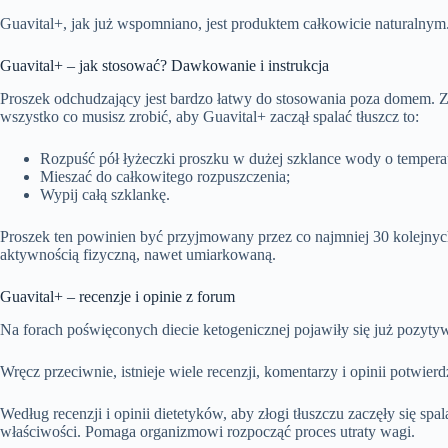
Guavital+, jak już wspomniano, jest produktem całkowicie naturalnym
Guavital+ – jak stosować? Dawkowanie i instrukcja
Proszek odchudzający jest bardzo łatwy do stosowania poza domem. Z
wszystko co musisz zrobić, aby Guavital+ zaczął spalać tłuszcz to:
Rozpuść pół łyżeczki proszku w dużej szklance wody o tempera
Mieszać do całkowitego rozpuszczenia;
Wypij całą szklankę.
Proszek ten powinien być przyjmowany przez co najmniej 30 kolejnych d
aktywnością fizyczną, nawet umiarkowaną.
Guavital+ – recenzje i opinie z forum
Na forach poświęconych diecie ketogenicznej pojawiły się już pozyty
Wręcz przeciwnie, istnieje wiele recenzji, komentarzy i opinii potwie
Według recenzji i opinii dietetyków, aby złogi tłuszczu zaczęły się spa
właściwości. Pomaga organizmowi rozpocząć proces utraty wagi.