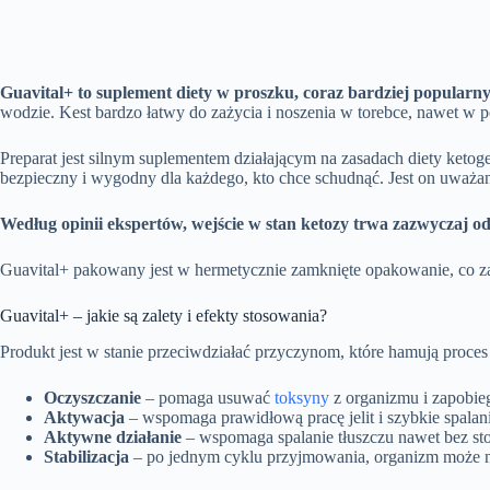
Guavital+ to suplement diety w proszku, coraz bardziej popularny
wodzie. Kest bardzo łatwy do zażycia i noszenia w torebce, nawet w p
Preparat jest silnym suplementem działającym na zasadach diety ketog
bezpieczny i wygodny dla każdego, kto chce schudnąć. Jest on uważan
Według opinii ekspertów, wejście w stan ketozy trwa zazwyczaj od 
Guavital+ pakowany jest w hermetycznie zamknięte opakowanie, co zap
Guavital+ – jakie są zalety i efekty stosowania?
Produkt jest w stanie przeciwdziałać przyczynom, które hamują proce
Oczyszczanie
– pomaga usuwać
toksyny
z organizmu i zapobi
Aktywacja
– wspomaga prawidłową pracę jelit i szybkie spalanie
Aktywne działanie
– wspomaga spalanie tłuszczu nawet bez sto
Stabilizacja
– po jednym cyklu przyjmowania, organizm może 