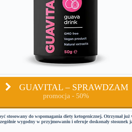
GUAVITAL – SPRAWDZAM
promocja - 50%
yć stosowany do wspomagania diety ketogenicznej. Otrzymał już wi
czególnie wygodny w przyjmowaniu i oferuje doskonały stosunek ja