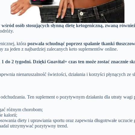
 wśród osób stosujących słynną dietę ketogeniczną, zwaną również
odróży.
enicznej, która
pozwala schudnąć poprzez spalanie tkanki tłuszczowe
y za jeden z najbardziej zalecanych keto suplementów online.
1 do 2 tygodni. Dzięki Guavital+ czas ten może zostać znacznie sk
ewnia nienaruszalność świeżości, działania i korzyści płynących ze s
s odchudzania. Ten suplement o pozytywnym działaniu dla utraty wagi 
egać różnym chorobom;
 kalorii;
sowania diety i uprawiania sportu oraz zapewnia długotrwałe uczucie 
nadal utrzymywać pozytywny trend.