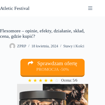
Przejdź
do
Atletic Festival
treści
Flexomore – opinie, efekty, działanie, skład,
cena, gdzie kupić?
ZPRP
18 kwietnia, 2024
Stawy i Kości
Sprawdzam ofertę
PROMOCJA -50%
★
★
★
★
★
☆
Ocena: 5/6