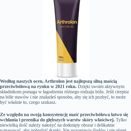
Według naszych ocen, Arthrolon jest najlepszą silną maścią
przeciwbólową na rynku w 2021 roku.
Dzięki swoim aktywnym
składnikom pomaga w łagodzeniu różnego rodzaju bólu. Jeśli cierpisz
na bóle stawów i nie znalazłeś sposobu, aby się ich pozbyć, to może
być właśnie to, czego szukasz.
Ze względu na swoją konsystencję maść przeciwbólowa łatwo się
wchłania i przenika do głębszych warstw skóry właściwej.
Tylko
niewielką ilość należy nałożyć na dotknięty obszar i delikatnie
wmasować, aby pobudzić tkanki. Nie pozostawia śladów i nie plami.