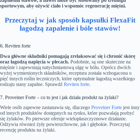
zapalenia stawów, a nawet może być stosowany po treningu
sportowym, aby ożywić ciało i wspomóc regenerację mięśni.
Przeczytaj w jak sposób kapsułki FlexaFit
łagodzą zapalenie i bóle stawów!
6. Reviten forte
Dwa główne składniki pomagają zrelaksować się i chronić skórę
oraz łagodzą napięcia w plecach.
Podobnie, są one skuteczne na
mięśnie i zapewniają natychmiastową ulgę w bólu. Oprócz dwóch
wyżej wymienionych składników, receptura została wzbogacona o
pięć innych roślin leczniczych, które optymalnie łagodzą wszelkiego
rodzaju stany zapalne. Sprawdź
Reviten forte
.
7. Proveiner Forte – co to jest i jak działa produkt na żylaki?
Wiele osób zapewne zastanawia się, dlaczego
Proveiner Forte
jest inny
od innych produktów dostępnych na rynku, które pozwalają pozbyć
się żylaków. Po pierwsze oferuje wielopłaszczyznowe działanie.
Odżywia również żyły powierzchowne, jak i głębokie. Przeczytaj
recenzję produktu na żylaki.