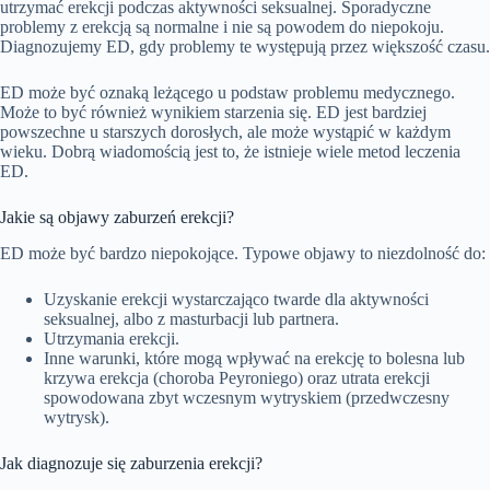
utrzymać erekcji podczas aktywności seksualnej. Sporadyczne
problemy z erekcją są normalne i nie są powodem do niepokoju.
Diagnozujemy ED, gdy problemy te występują przez większość czasu.
ED może być oznaką leżącego u podstaw problemu medycznego.
Może to być również wynikiem starzenia się. ED jest bardziej
powszechne u starszych dorosłych, ale może wystąpić w każdym
wieku. Dobrą wiadomością jest to, że istnieje wiele metod leczenia
ED.
Jakie są objawy zaburzeń erekcji?
ED może być bardzo niepokojące. Typowe objawy to niezdolność do:
Uzyskanie erekcji wystarczająco twarde dla aktywności
seksualnej, albo z masturbacji lub partnera.
Utrzymania erekcji.
Inne warunki, które mogą wpływać na erekcję to bolesna lub
krzywa erekcja (choroba Peyroniego) oraz utrata erekcji
spowodowana zbyt wczesnym wytryskiem (przedwczesny
wytrysk).
Jak diagnozuje się zaburzenia erekcji?