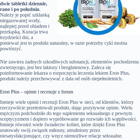
dwie tabletki dziennie,
rano i po południu
.
Należy je popić szklanką
niegazowanej wody,
najlepiej przed obiadem i
przekąską. Kuracja trwa
trzydzieści dni, a
ponieważ jest to produkt naturalny, w razie potrzeby cykl można
powtórzyć.
Nie zawiera żadnych szkodliwych substancji, elementów pochodzenia
zwierzęcego, jest bez laktozy i bezglutenowy. Zaleca się
poinformowanie lekarza o rozpoczęciu leczenia lekiem Eron Plus,
produkt należy przechowywać z dala od osób niepełnoletnich.
Eron Plus – opinie i recenzje z forum
Istnieje wiele opinii i recenzji Eron Plus w sieci, od klientów, którzy
rzeczywiście przetestowali produkt, dając pozytywne opinie. Wielu
mężczyzn podchodziło do tego suplementu seksualnego z pewnym
sceptycyzmem i dopiero wypróbowanie go rozwiało ich wątpliwości.
Istnieje również wiele świadectw kobiet, które dzięki Eron Plus
uratowały swój związek miłosny, utrudniony przez
niesatysfakcjonujące, czy wręcz niemożliwe relacje seksualne.