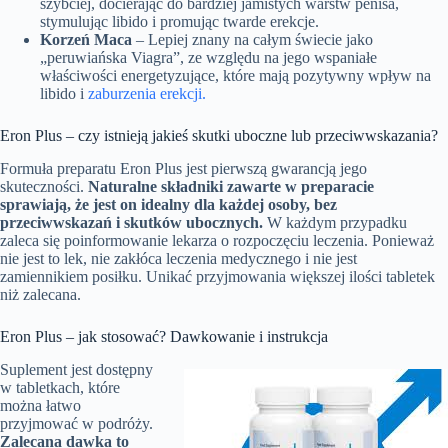
szybciej, docierając do bardziej jamistych warstw penisa,
stymulując libido i promując twarde erekcje.
Korzeń Maca
– Lepiej znany na całym świecie jako
„peruwiańska Viagra”, ze względu na jego wspaniałe
właściwości energetyzujące, które mają pozytywny wpływ na
libido i
zaburzenia erekcji.
Eron Plus – czy istnieją jakieś skutki uboczne lub przeciwwskazania?
Formuła preparatu Eron Plus jest pierwszą gwarancją jego
skuteczności.
Naturalne składniki zawarte w preparacie
sprawiają, że jest on idealny dla każdej osoby, bez
przeciwwskazań i skutków ubocznych.
W każdym przypadku
zaleca się poinformowanie lekarza o rozpoczęciu leczenia. Ponieważ
nie jest to lek, nie zakłóca leczenia medycznego i nie jest
zamiennikiem posiłku. Unikać przyjmowania większej ilości tabletek
niż zalecana.
Eron Plus – jak stosować? Dawkowanie i instrukcja
Suplement jest dostępny
w tabletkach, które
można łatwo
przyjmować w podróży.
Zalecana dawka to