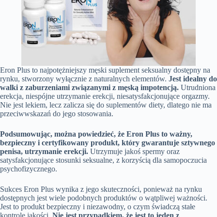
Eron Plus to najpotężniejszy męski suplement seksualny dostępny na
rynku, stworzony wyłącznie z naturalnych elementów.
Jest idealny do
walki z zaburzeniami związanymi z męską impotencją.
Utrudniona
erekcja, niespójne utrzymanie erekcji, niesatysfakcjonujące orgazmy.
Nie jest lekiem, lecz zalicza się do suplementów diety, dlatego nie ma
przeciwwskazań do jego stosowania.
Podsumowując, można powiedzieć, że Eron Plus to ważny,
bezpieczny i certyfikowany produkt, który gwarantuje sztywnego
penisa, utrzymanie erekcji.
Utrzymuje jakoś spermy oraz
satysfakcjonujące stosunki seksualne, z korzyścią dla samopoczucia
psychofizycznego.
Sukces Eron Plus wynika z jego skuteczności, ponieważ na rynku
dostępnych jest wiele podobnych produktów o wątpliwej ważności.
Jest to produkt bezpieczny i niezawodny, o czym świadczą stałe
kontrole jakości.
Nie jest przypadkiem, że jest to jeden z