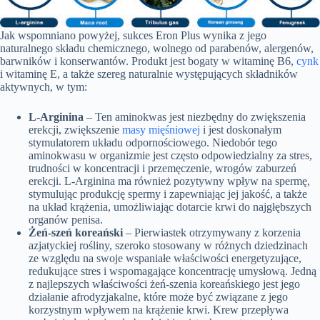
Jak wspomniano powyżej, sukces Eron Plus wynika z jego
naturalnego składu chemicznego, wolnego od parabenów, alergenów,
barwników i konserwantów. Produkt jest bogaty w witaminę B6,
cynk
i witaminę E, a także szereg naturalnie występujących składników
aktywnych, w tym:
L-Arginina
– Ten aminokwas jest niezbędny do zwiększenia
erekcji, zwiększenie
masy mięśniowej
i jest doskonałym
stymulatorem układu odpornościowego. Niedobór tego
aminokwasu w organizmie jest często odpowiedzialny za stres,
trudności w koncentracji i przemęczenie, wrogów zaburzeń
erekcji. L-Arginina ma również pozytywny wpływ na spermę,
stymulując produkcję spermy i zapewniając jej jakość, a także
na układ krążenia, umożliwiając dotarcie krwi do najgłębszych
organów penisa.
Żeń-szeń koreański
– Pierwiastek otrzymywany z korzenia
azjatyckiej rośliny, szeroko stosowany w różnych dziedzinach
ze względu na swoje wspaniałe właściwości energetyzujące,
redukujące stres i wspomagające koncentrację umysłową. Jedną
z najlepszych właściwości żeń-szenia koreańskiego jest jego
działanie afrodyzjakalne, które może być związane z jego
korzystnym wpływem na krążenie krwi. Krew przepływa