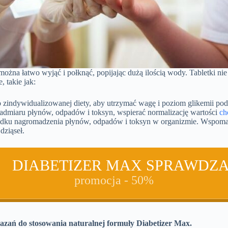
 można łatwo wyjąć i połknąć, popijając dużą ilością wody. Tabletki 
 takie jak:
zindywidualizowanej diety, aby utrzymać wagę i poziom glikemii pod
nadmiaru płynów, odpadów i toksyn, wspierać normalizację wartości
ch
adku nagromadzenia płynów, odpadów i toksyn w organizmie. Wspom
dziąseł.
DIABETIZER MAX SPRAWDZ
promocja - 50%
zań do stosowania naturalnej formuły Diabetizer Max.