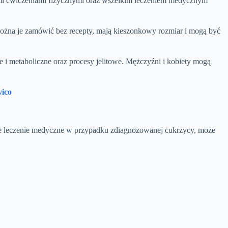
ymi ćwiczeniami fizycznymi oraz wszelkim leczeniem medycznym
ożna je zamówić bez recepty, mają kieszonkowy rozmiar i mogą być
 i metaboliczne oraz procesy jelitowe. Mężczyźni i kobiety mogą
vico
ędne leczenie medyczne w przypadku zdiagnozowanej cukrzycy, może