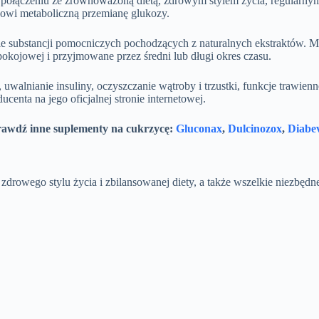
 połączeniu ze zrównoważoną dietą, zdrowym stylem życia, regularn
owi metaboliczną przemianę glukozy.
e substancji pomocniczych pochodzących z naturalnych ekstraktów. M
ojowej i przyjmowane przez średni lub długi okres czasu.
lnianie insuliny, oczyszczanie wątroby i trzustki, funkcje trawienne
centa na jego oficjalnej stronie internetowej.
awdź inne suplementy na cukrzycę:
Gluconax
,
Dulcinozox
,
Diabe
 zdrowego stylu życia i zbilansowanej diety, a także wszelkie niezb