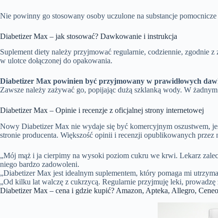
Nie powinny go stosowany osoby uczulone na substancje pomocnicze z
Diabetizer Max – jak stosować? Dawkowanie i instrukcja
Suplement diety należy przyjmować regularnie, codziennie, zgodnie z 
w ulotce dołączonej do opakowania.
Diabetizer Max powinien być przyjmowany w prawidłowych dawkac
Zawsze należy zażywać go, popijając dużą szklanką wody. W żadnym 
Diabetizer Max – Opinie i recenzje z oficjalnej strony internetowej
Nowy Diabetizer Max nie wydaje się być komercyjnym oszustwem, jeśli
stronie producenta. Większość opinii i recenzji opublikowanych prze
„Mój mąż i ja cierpimy na wysoki poziom cukru we krwi. Lekarz zalecił
niego bardzo zadowoleni.
„Diabetizer Max jest idealnym suplementem, który pomaga mi utrzymać
„Od kilku lat walczę z cukrzycą. Regularnie przyjmuję leki, prowadzę 
Diabetizer Max – cena i gdzie kupić? Amazon, Apteka, Allegro, Cene