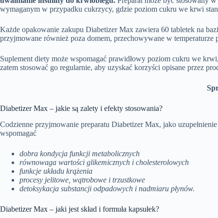
uwalnianie insuliny do krwiobiegu.
Preparat może być stosowany w
wymaganym w przypadku cukrzycy, gdzie poziom cukru we krwi stan
Każde opakowanie zakupu Diabetizer Max zawiera 60 tabletek na bazi
przyjmowane również poza domem, przechowywane w temperaturze pok
Suplement diety może wspomagać prawidłowy poziom cukru we krwi, uwa
zatem stosować go regularnie, aby uzyskać korzyści opisane przez produ
Spr
Diabetizer Max – jakie są zalety i efekty stosowania?
Codzienne przyjmowanie preparatu Diabetizer Max, jako uzupełnienie
wspomagać
dobra kondycja funkcji metabolicznych
równowaga wartości glikemicznych i cholesterolowych
funkcje układu krążenia
procesy jelitowe, wątrobowe i trzustkowe
detoksykacja substancji odpadowych i nadmiaru płynów.
Diabetizer Max – jaki jest skład i formuła kapsułek?