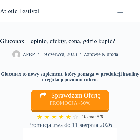
Przejdź
do
Atletic Festival
treści
Gluconax – opinie, efekty, cena, gdzie kupić?
ZPRP
19 czerwca, 2023
Zdrowie & uroda
Gluconax to nowy suplement, który pomaga w produkcji insuliny
i regulacji poziomu cukru.
Sprawdzam Ofertę
PROMOCJA -50%
★
★
★
★
★
☆
Ocena: 5/6
Promocja trwa do 11 sierpnia 2026