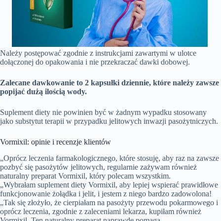
Należy postępować zgodnie z instrukcjami zawartymi w ulotce
dołączonej do opakowania i nie przekraczać dawki dobowej.
Zalecane dawkowanie to 2 kapsułki dziennie, które należy zawsze
popijać dużą ilością wody.
Suplement diety nie powinien być w żadnym wypadku stosowany
jako substytut terapii w przypadku jelitowych inwazji pasożytniczych.
Vormixil: opinie i recenzje klientów
„Oprócz leczenia farmakologicznego, które stosuję, aby raz na zawsze
pozbyć się pasożytów jelitowych, regularnie zażywam również
naturalny preparat Vormixil, który polecam wszystkim.
„Wybrałam suplement diety Vormixil, aby lepiej wspierać prawidłowe
funkcjonowanie żołądka i jelit, i jestem z niego bardzo zadowolona!
„Tak się złożyło, że cierpiałam na pasożyty przewodu pokarmowego i
oprócz leczenia, zgodnie z zaleceniami lekarza, kupiłam również
Vormixil. Ten naturalny preparat naprawdę pomaga.