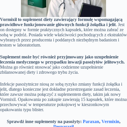
Vormixil to suplement diety zawierający formułę wspomagającą
prawidłowe funkcjonowanie głównych funkcji żołądka i jelit
. Jest
on dostępny w formie praktycznych kapsułek, które można zabrać ze
sobą w podróż. Posiada wiele właściwości pochodzących z ekstraktów
wybranych przez producenta i poddanych niezbędnym badaniom i
testom w laboratorium.
Suplement może być również przyjmowany jako uzupełnienie
leczenia medycznego w przypadku inwazji pasożytów jelitowych.
Można go również stosować jako codzienne uzupełnienie
zbilansowanej diety i zdrowego trybu życia.
Infekcje pasożytnicze niosą ze sobą ryzyko zmiany funkcji żołądka i
jelit, dlatego konieczne jest dokładne przestrzeganie zasad leczenia,
które zawsze można połączyć z suplementem diety, takim jak nowy
Vormixil. Opakowania po zakupie zawierają 15 kapsułek, które można
przechowywać w temperaturze pokojowej w kieszonkowym
opakowaniu typu blister.
Sprawdź inne suplementy na pasożyty:
Paraxan
,
Vermixin
,
Desparazil