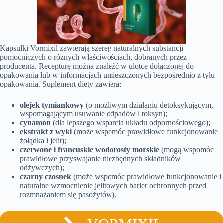
Kapsułki Vormixil zawierają szereg naturalnych substancji
pomocniczych o różnych właściwościach, dobranych przez
producenta. Recepturę można znaleźć w ulotce dołączonej do
opakowania lub w informacjach umieszczonych bezpośrednio z tyłu
opakowania. Suplement diety zawiera:
olejek tymiankowy
(o możliwym działaniu detoksykującym,
wspomagającym usuwanie odpadów i toksyn);
cynamon
(dla lepszego wsparcia układu odpornościowego);
ekstrakt z wyki
(może wspomóc prawidłowe funkcjonowanie
żołądka i jelit);
czerwone i francuskie wodorosty morskie
(mogą wspomóc
prawidłowe przyswajanie niezbędnych składników
odżywczych);
czarny czosnek
(może wspomóc prawidłowe funkcjonowanie i
naturalne wzmocnienie jelitowych barier ochronnych przed
rozmnażaniem się pasożytów).