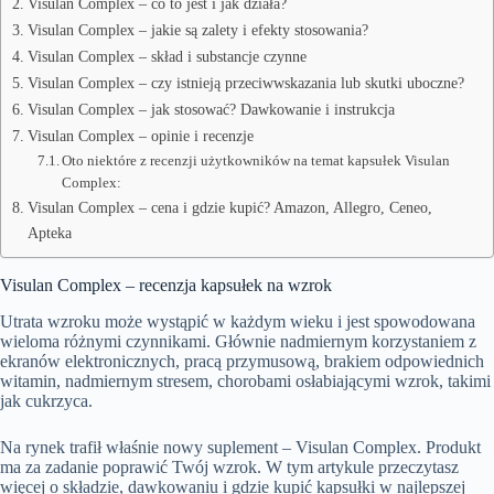
Visulan Complex – co to jest i jak działa?
Visulan Complex – jakie są zalety i efekty stosowania?
Visulan Complex – skład i substancje czynne
Visulan Complex – czy istnieją przeciwwskazania lub skutki uboczne?
Visulan Complex – jak stosować? Dawkowanie i instrukcja
Visulan Complex – opinie i recenzje
Oto niektóre z recenzji użytkowników na temat kapsułek Visulan
Complex:
Visulan Complex – cena i gdzie kupić? Amazon, Allegro, Ceneo,
Apteka
Visulan Complex – recenzja kapsułek na wzrok
Utrata wzroku może wystąpić w każdym wieku i jest spowodowana
wieloma różnymi czynnikami. Głównie nadmiernym korzystaniem z
ekranów elektronicznych, pracą przymusową, brakiem odpowiednich
witamin, nadmiernym stresem, chorobami osłabiającymi wzrok, takimi
jak cukrzyca.
Na rynek trafił właśnie nowy suplement – Visulan Complex. Produkt
ma za zadanie poprawić Twój wzrok. W tym artykule przeczytasz
więcej o składzie, dawkowaniu i gdzie kupić kapsułki w najlepszej