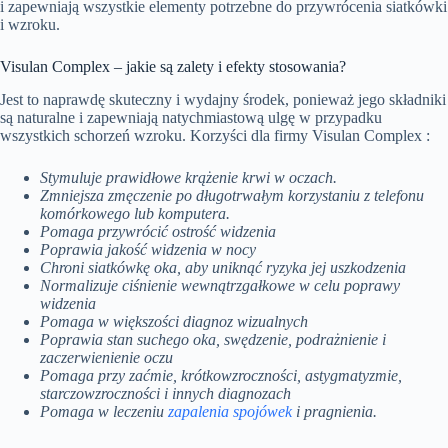
i zapewniają wszystkie elementy potrzebne do przywrócenia siatkówki
i wzroku.
Visulan Complex – jakie są zalety i efekty stosowania?
Jest to naprawdę skuteczny i wydajny środek, ponieważ jego składniki
są naturalne i zapewniają natychmiastową ulgę w przypadku
wszystkich schorzeń wzroku. Korzyści dla firmy Visulan Complex :
Stymuluje prawidłowe krążenie krwi w oczach.
Zmniejsza zmęczenie po długotrwałym korzystaniu z telefonu
komórkowego lub komputera.
Pomaga przywrócić ostrość widzenia
Poprawia jakość widzenia w nocy
Chroni siatkówkę oka, aby uniknąć ryzyka jej uszkodzenia
Normalizuje ciśnienie wewnątrzgałkowe w celu poprawy
widzenia
Pomaga w większości diagnoz wizualnych
Poprawia stan suchego oka, swędzenie, podrażnienie i
zaczerwienienie oczu
Pomaga przy zaćmie, krótkowzroczności, astygmatyzmie,
starczowzroczności i innych diagnozach
Pomaga w leczeniu
zapalenia spojówek
i pragnienia.