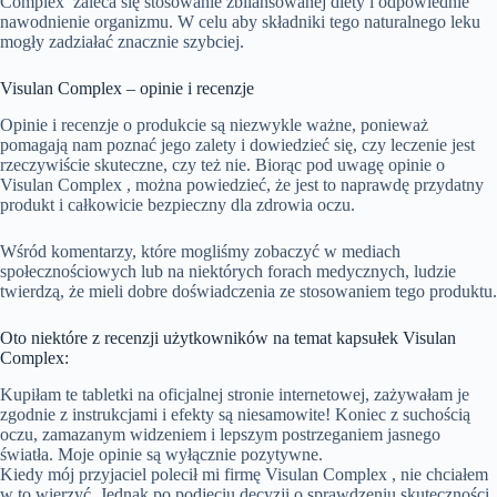
Complex zaleca się stosowanie zbilansowanej diety i odpowiednie
nawodnienie organizmu. W celu aby składniki tego naturalnego leku
mogły zadziałać znacznie szybciej.
Visulan Complex – opinie i recenzje
Opinie i recenzje o produkcie są niezwykle ważne, ponieważ
pomagają nam poznać jego zalety i dowiedzieć się, czy leczenie jest
rzeczywiście skuteczne, czy też nie. Biorąc pod uwagę opinie o
Visulan Complex , można powiedzieć, że jest to naprawdę przydatny
produkt i całkowicie bezpieczny dla zdrowia oczu.
Wśród komentarzy, które mogliśmy zobaczyć w mediach
społecznościowych lub na niektórych forach medycznych, ludzie
twierdzą, że mieli dobre doświadczenia ze stosowaniem tego produktu.
Oto niektóre z recenzji użytkowników na temat kapsułek Visulan
Complex:
Kupiłam te tabletki na oficjalnej stronie internetowej, zażywałam je
zgodnie z instrukcjami i efekty są niesamowite! Koniec z suchością
oczu, zamazanym widzeniem i lepszym postrzeganiem jasnego
światła. Moje opinie są wyłącznie pozytywne.
Kiedy mój przyjaciel polecił mi firmę Visulan Complex , nie chciałem
w to wierzyć. Jednak po podjęciu decyzji o sprawdzeniu skuteczności