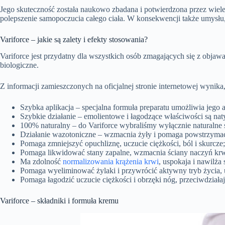
Jego skuteczność została naukowo zbadana i potwierdzona przez wiele 
polepszenie samopoczucia całego ciała. W konsekwencji także umysłu
Variforce – jakie są zalety i efekty stosowania?
Variforce jest przydatny dla wszystkich osób zmagających się z objaw
biologiczne.
Z informacji zamieszczonych na oficjalnej stronie internetowej wynik
Szybka aplikacja – specjalna formuła preparatu umożliwia jego ap
Szybkie działanie – emolientowe i łagodzące właściwości są n
100% naturalny – do Variforce wybraliśmy wyłącznie naturalne 
Działanie wazotoniczne – wzmacnia żyły i pomaga powstrzym
Pomaga zmniejszyć opuchliznę, uczucie ciężkości, ból i skurcze;
Pomaga likwidować stany zapalne, wzmacnia ściany naczyń krw
Ma zdolność
normalizowania krążenia krwi
, uspokaja i nawilża 
Pomaga wyeliminować żylaki i przywrócić aktywny tryb życia, u
Pomaga łagodzić uczucie ciężkości i obrzęki nóg, przeciwdział
Variforce – składniki i formuła kremu