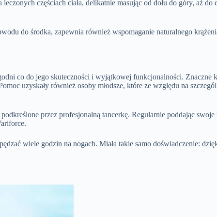
 leczonych częściach ciała, delikatnie masując od dołu do góry, aż do
obwodu do środka, zapewnia również wspomaganie naturalnego krążeni
godni co do jego skuteczności i wyjątkowej funkcjonalności. Znaczne k
. Pomoc uzyskały również osoby młodsze, które ze względu na szczeg
ały podkreślone przez profesjonalną tancerkę. Regularnie poddając sw
ariforce.
 spędzać wiele godzin na nogach. Miała takie samo doświadczenie: dzię