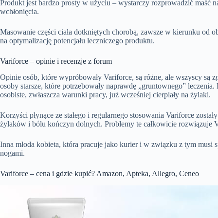
Produkt jest bardzo prosty w użyciu – wystarczy rozprowadzić maść na
wchłonięcia.
Masowanie części ciała dotkniętych chorobą, zawsze w kierunku od 
na optymalizację potencjału leczniczego produktu.
Variforce – opinie i recenzje z forum
Opinie osób, które wypróbowały Variforce, są różne, ale wszyscy są z
osoby starsze, które potrzebowały naprawdę „gruntownego” leczenia
osobiste, zwłaszcza warunki pracy, już wcześniej cierpiały na żylaki.
Korzyści płynące ze stałego i regularnego stosowania Variforce zost
żylaków i bólu kończyn dolnych. Problemy te całkowicie rozwiązuje V
Inna młoda kobieta, która pracuje jako kurier i w związku z tym musi
nogami.
Variforce – cena i gdzie kupić? Amazon, Apteka, Allegro, Ceneo