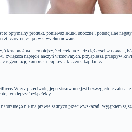
jest to optymalny produkt, ponieważ skutki uboczne i potencjalne nega
i sztucznymi jest prawie wyeliminowane.
yń krwionośnych, zmniejszyć obrzęk, uczucie ciężkości w nogach, ból
rwi, zwiększa napięcie naczyń włosowatych, przyspiesza przepływ krwi
je regenerację komórek i poprawia krążenie kapilarne.
iforce.
Wręcz przeciwnie, jego stosowanie jest bezwzględnie zaleca
ie, tym lepsze będą efekty.
ia naturalnego nie ma prawie żadnych przeciwwskazań. Wyjątkiem są szc