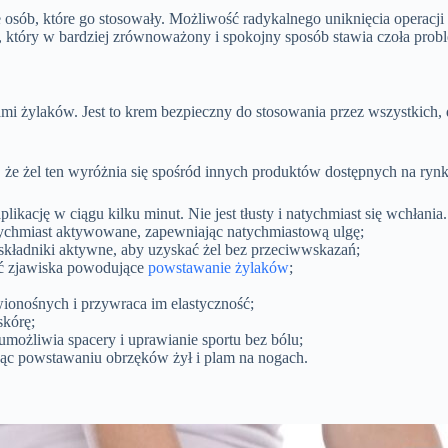
osób, które go stosowały. Możliwość radykalnego uniknięcia operacji i
, który w bardziej zrównoważony i spokojny sposób stawia czoła pro
ami żylaków. Jest to krem bezpieczny do stosowania przez wszystkich,
a, że żel ten wyróżnia się spośród innych produktów dostępnych na ryn
likację w ciągu kilku minut. Nie jest tłusty i natychmiast się wchłania.
atychmiast aktywowane, zapewniając natychmiastową ulgę;
składniki aktywne, aby uzyskać żel bez przeciwwskazań;
ać zjawiska powodujące
powstawanie żylaków
;
ionośnych i przywraca im elastyczność;
skórę;
możliwia spacery i uprawianie sportu bez bólu;
ając powstawaniu obrzęków żył i plam na nogach.