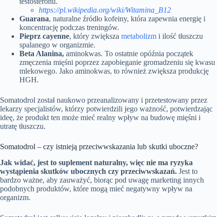
testosteronu.
https://pl.wikipedia.org/wiki/Witamina_B12
Guarana
, naturalne źródło kofeiny, która zapewnia energię i
koncentrację podczas treningów.
Pieprz cayenne
, który zwiększa
metabolizm
i ilość tłuszczu
spalanego w organizmie.
Beta Alanina,
aminokwas. To ostatnie opóźnia początek
zmęczenia mięśni poprzez zapobieganie gromadzeniu się kwasu
mlekowego. Jako aminokwas, to również zwiększa produkcję
HGH.
Somatodrol został naukowo przeanalizowany i przetestowany przez
lekarzy specjalistów, którzy potwierdzili jego ważność, potwierdzając
ideę, że produkt ten może mieć realny wpływ na budowę mięśni i
utratę tłuszczu.
Somatodrol – czy istnieją przeciwwskazania lub skutki uboczne?
Jak widać, jest to suplement naturalny, więc nie ma ryzyka
wystąpienia skutków ubocznych czy przeciwwskazań.
Jest to
bardzo ważne, aby zauważyć, biorąc pod uwagę marketing innych
podobnych produktów, które mogą mieć negatywny wpływ na
organizm.