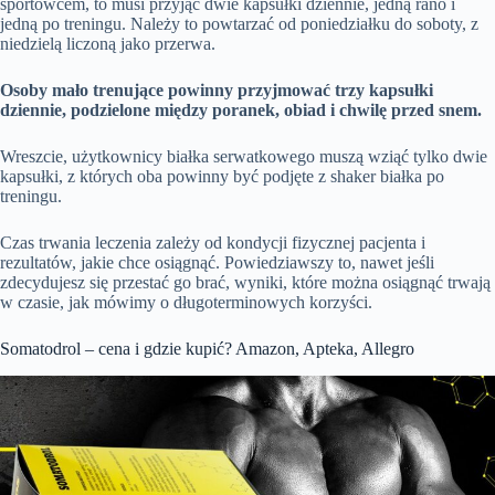
sportowcem, to musi przyjąć dwie kapsułki dziennie, jedną rano i
jedną po treningu. Należy to powtarzać od poniedziałku do soboty, z
niedzielą liczoną jako przerwa.
Osoby mało trenujące powinny przyjmować trzy kapsułki
dziennie, podzielone między poranek, obiad i chwilę przed snem.
Wreszcie, użytkownicy białka serwatkowego muszą wziąć tylko dwie
kapsułki, z których oba powinny być podjęte z shaker białka po
treningu.
Czas trwania leczenia zależy od kondycji fizycznej pacjenta i
rezultatów, jakie chce osiągnąć. Powiedziawszy to, nawet jeśli
zdecydujesz się przestać go brać, wyniki, które można osiągnąć trwają
w czasie, jak mówimy o długoterminowych korzyści.
Somatodrol – cena i gdzie kupić? Amazon, Apteka, Allegro