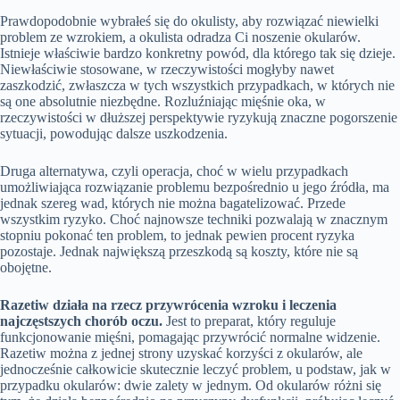
Prawdopodobnie wybrałeś się do okulisty, aby rozwiązać niewielki
problem ze wzrokiem, a okulista odradza Ci noszenie okularów.
Istnieje właściwie bardzo konkretny powód, dla którego tak się dzieje.
Niewłaściwie stosowane, w rzeczywistości mogłyby nawet
zaszkodzić, zwłaszcza w tych wszystkich przypadkach, w których nie
są one absolutnie niezbędne. Rozluźniając mięśnie oka, w
rzeczywistości w dłuższej perspektywie ryzykują znaczne pogorszenie
sytuacji, powodując dalsze uszkodzenia.
Druga alternatywa, czyli operacja, choć w wielu przypadkach
umożliwiająca rozwiązanie problemu bezpośrednio u jego źródła, ma
jednak szereg wad, których nie można bagatelizować. Przede
wszystkim ryzyko. Choć najnowsze techniki pozwalają w znacznym
stopniu pokonać ten problem, to jednak pewien procent ryzyka
pozostaje. Jednak największą przeszkodą są koszty, które nie są
obojętne.
Razetiw działa na rzecz przywrócenia wzroku i leczenia
najczęstszych chorób oczu.
Jest to preparat, który reguluje
funkcjonowanie mięśni, pomagając przywrócić normalne widzenie.
Razetiw można z jednej strony uzyskać korzyści z okularów, ale
jednocześnie całkowicie skutecznie leczyć problem, u podstaw, jak w
przypadku okularów: dwie zalety w jednym. Od okularów różni się