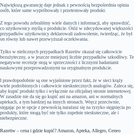
Największą gwarancję daje jednak z pewnością bezpośrednia opinia
osób, które same wypróbowały i przetestowały produkt.
Z tego powodu zebraliśmy wiele danych i informacji, aby sprawdzić,
co użytkownicy myślą o produkcie. Otóż w zdecydowanej większości
przypadków użytkownicy deklarowali zadowolenie, twierdząc, że był
on równy lub nawet przewyższał oczekiwania.
Tylko w nielicznych przypadkach Razetiw okazał się całkowicie
bezużyteczny, a w jeszcze mniejszej liczbie przypadków szkodliwy. Te
negatywne recenzje stoją w sprzeczności z licznymi badaniami
naukowymi przeprowadzonymi na oryginalnym produkcie.
I prawdopodobnie są one wyjaśnione przez fakt, że w sieci krąży
wiele podrobionych i całkowicie nieskutecznych analogów. Zaleca się,
aby kupić produkt tylko i wyłącznie na oficjalnej stronie internetowej.
W zasadzie nie da się go kupić ani na amazon, ani w normalnych
aptekach, a tym bardziej na innych stronach. Wręcz przeciwnie,
sięgając po te opcje z pewnością narażasz się na ryzyko sięgnięcia po
produkty, które mogą być nie tylko zupełnie nieskuteczne, ale i
niebezpieczne.
Razetiw – cena i gdzie kupić? Amazon, Apteka, Allegro, Ceneo