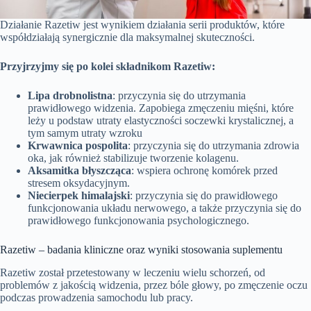
Działanie Razetiw jest wynikiem działania serii produktów, które
współdziałają synergicznie dla maksymalnej skuteczności.
Przyjrzyjmy się po kolei składnikom Razetiw:
Lipa drobnolistna
: przyczynia się do utrzymania
prawidłowego widzenia. Zapobiega zmęczeniu mięśni, które
leży u podstaw utraty elastyczności soczewki krystalicznej, a
tym samym utraty wzroku
Krwawnica pospolita
: przyczynia się do utrzymania zdrowia
oka, jak również stabilizuje tworzenie kolagenu.
Aksamitka błyszcząca
: wspiera ochronę komórek przed
stresem oksydacyjnym.
Niecierpek himalajski
: przyczynia się do prawidłowego
funkcjonowania układu nerwowego, a także przyczynia się do
prawidłowego funkcjonowania psychologicznego.
Razetiw – badania kliniczne oraz wyniki stosowania suplementu
Razetiw został przetestowany w leczeniu wielu schorzeń, od
problemów z jakością widzenia, przez bóle głowy, po zmęczenie oczu
podczas prowadzenia samochodu lub pracy.