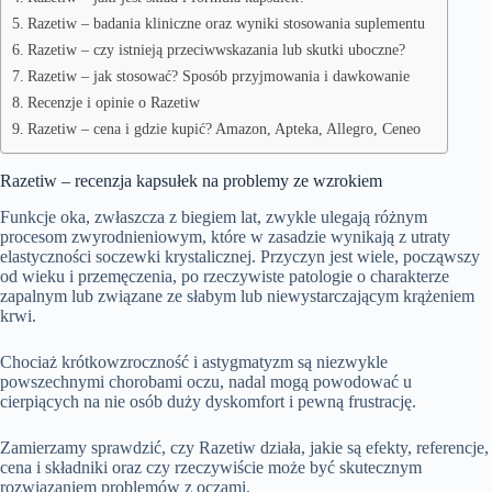
Razetiw – badania kliniczne oraz wyniki stosowania suplementu
Razetiw – czy istnieją przeciwwskazania lub skutki uboczne?
Razetiw – jak stosować? Sposób przyjmowania i dawkowanie
Recenzje i opinie o Razetiw
Razetiw – cena i gdzie kupić? Amazon, Apteka, Allegro, Ceneo
Razetiw – recenzja kapsułek na problemy ze wzrokiem
Funkcje oka, zwłaszcza z biegiem lat, zwykle ulegają różnym
procesom zwyrodnieniowym, które w zasadzie wynikają z utraty
elastyczności soczewki krystalicznej. Przyczyn jest wiele, począwszy
od wieku i przemęczenia, po rzeczywiste patologie o charakterze
zapalnym lub związane ze słabym lub niewystarczającym krążeniem
krwi.
Chociaż krótkowzroczność i astygmatyzm są niezwykle
powszechnymi chorobami oczu, nadal mogą powodować u
cierpiących na nie osób duży dyskomfort i pewną frustrację.
Zamierzamy sprawdzić, czy Razetiw działa, jakie są efekty, referencje,
cena i składniki oraz czy rzeczywiście może być skutecznym
rozwiązaniem problemów z oczami.