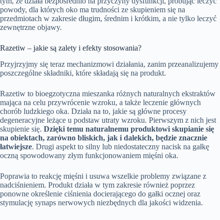
tym, że działa bezpośrednio na przyczyny dysfunkcji, próbując leczyć
powody, dla których oko ma trudności ze skupieniem się na
przedmiotach w zakresie długim, średnim i krótkim, a nie tylko leczyć
zewnętrzne objawy.
Razetiw – jakie są zalety i efekty stosowania?
Przyjrzyjmy się teraz mechanizmowi działania, zanim przeanalizujemy
poszczególne składniki, które składają się na produkt.
Razetiw to bioegzotyczna mieszanka różnych naturalnych ekstraktów
mająca na celu przywrócenie wzroku, a także leczenie głównych
chorób ludzkiego oka. Działa na to, jakie są główne procesy
degeneracyjne leżące u podstaw utraty wzroku. Pierwszym z nich jest
skupienie się.
Dzięki temu naturalnemu produktowi skupianie się
na obiektach, zarówno bliskich, jak i dalekich, będzie znacznie
łatwiejsze
. Drugi aspekt to silny lub niedostateczny nacisk na gałkę
oczną spowodowany złym funkcjonowaniem mięśni oka.
Poprawia to reakcję mięśni i usuwa wszelkie problemy związane z
nadciśnieniem. Produkt działa w tym zakresie również poprzez
ponowne określenie ciśnienia docierającego do gałki ocznej oraz
stymulację synaps nerwowych niezbędnych dla jakości widzenia.