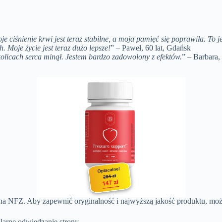
 ciśnienie krwi jest teraz stabilne, a moja pamięć się poprawiła. To j
 Moje życie jest teraz dużo lepsze!
” – Paweł, 60 lat, Gdańsk
kolicach serca minął. Jestem bardzo zadowolony z efektów.
” – Barbara,
 na NFZ. Aby zapewnić oryginalność i najwyższą jakość produktu, można
larne odwiedzanie strony.