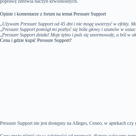
poprawę zdrowia naczyń krwionośnych.
Opinie i komentarze z forum na temat Pressure Support
„
Używam Pressure Support od 45 dni i nie mogę uwierzyć w efekty. Moje
„
Pressure Support pomógł mi pozbyć się bólu głowy i szumów w uszach.
„
Pressure Support działa! Moje tętno i puls się unormowały, a ból w o
Cena i gdzie kupić Pressure Support?
Pressure Support nie jest dostępny na Allegro, Ceneo, w aptekach czy
Cena może różnić się w zależności od promocji, dlatego zalecamy regu