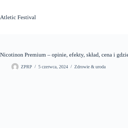
Przejdź
do
treści
Atletic Festival
Nicotinon Premium – opinie, efekty, skład, cena i gdzi
ZPRP
5 czerwca, 2024
Zdrowie & uroda