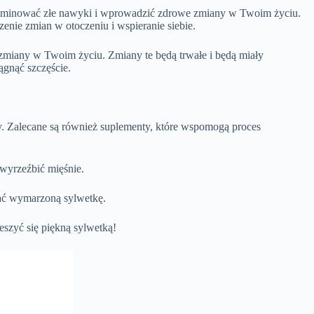
yeliminować złe nawyki i wprowadzić zdrowe zmiany w Twoim życiu.
enie zmian w otoczeniu i wspieranie siebie.
miany w Twoim życiu. Zmiany te będą trwałe i będą miały
gnąć szczęście.
my. Zalecane są również suplementy, które wspomogą proces
wyrzeźbić mięśnie.
mać wymarzoną sylwetkę.
eszyć się piękną sylwetką!