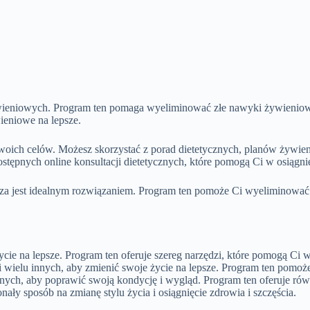
ieniowych. Program ten pomaga wyeliminować złe nawyki żywieniowe 
ieniowe na lepsze.
 Twoich celów. Możesz skorzystać z porad dietetycznych, planów żyw
ostępnych online konsultacji dietetycznych, które pomogą Ci w osiągn
oza jest idealnym rozwiązaniem. Program ten pomoże Ci wyeliminować
ie na lepsze. Program ten oferuje szereg narzędzi, które pomogą Ci w
 wielu innych, aby zmienić swoje życie na lepsze. Program ten pomoż
znych, aby poprawić swoją kondycję i wygląd. Program ten oferuje ró
y sposób na zmianę stylu życia i osiągnięcie zdrowia i szczęścia.