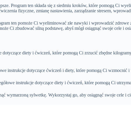
lepsze. Program ten składa się z siedmiu kroków, które pomogą Ci w
iczenia fizyczne, zmianę nastawienia, zarządzanie stresem, wprowadz
rogram ten pomoże Ci wyeliminować złe nawyki i wprowadzić zdrowe z
e Ci zbudować silną podstawę, abyś mógł osiągnąć swoje cele i osią
e dotyczące diety i ćwiczeń, które pomogą Ci zrzucić zbędne kilogra
e instrukcje dotyczące ćwiczeń i diety, które pomogą Ci wzmocnić i 
egółowe instrukcje dotyczące diety i ćwiczeń, które pomogą Ci utrzy
ąć wymarzoną sylwetkę. Wykorzystaj go, aby osiągnąć swoje cele i ci