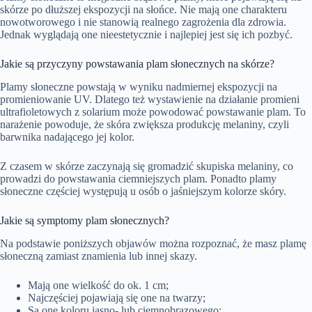
skórze po dłuższej ekspozycji na słońce. Nie mają one charakteru
nowotworowego i nie stanowią realnego zagrożenia dla zdrowia.
Jednak wyglądają one nieestetycznie i najlepiej jest się ich pozbyć.
Jakie są przyczyny powstawania plam słonecznych na skórze?
Plamy słoneczne powstają w wyniku nadmiernej ekspozycji na
promieniowanie UV. Dlatego też wystawienie na działanie promieni
ultrafioletowych z solarium może powodować powstawanie plam. To
narażenie powoduje, że skóra zwiększa produkcję melaniny, czyli
barwnika nadającego jej kolor.
Z czasem w skórze zaczynają się gromadzić skupiska melaniny, co
prowadzi do powstawania ciemniejszych plam. Ponadto plamy
słoneczne częściej występują u osób o jaśniejszym kolorze skóry.
Jakie są symptomy plam słonecznych?
Na podstawie poniższych objawów można rozpoznać, że masz plamę
słoneczną zamiast znamienia lub innej skazy.
Mają one wielkość do ok. 1 cm;
Najczęściej pojawiają się one na twarzy;
Są one koloru jasno- lub ciemnobrązowego;