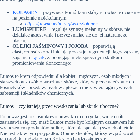
KOLAGEN
– przywraca komórkom skóry ich własne działanie
na poziomie molekularnym;
https://pl.wikipedia.org/wiki/Kolagen
LUMISPHERE
– reguluje syntezę melaniny w skórze, nie
działając agresywnie i przyczyniając się do jej naturalnego
blasku;
OLEJKI JAŚMINOWY I JOJOBA
– poprawiają
elastyczność skóry i inicjują proces jej regeneracji, łagodzą stany
zapalne i
trądzik
, zapobiegają niebezpiecznym skutkom
promieniowania słonecznego;
Lumos to krem odpowiedni dla kobiet i mężczyzn, osób młodych i
starszych oraz osób o wrażliwej skórze, który w przeciwieństwie do
kosmetyków sprzedawanych w aptekach nie zawiera agresywnych
substancji i składników chemicznych.
Lumos – czy istnieją przeciwwskazania lub skutki uboczne?
Ponieważ jest to stosunkowo nowy krem na rynku, wiele osób
zastanawia się, czy maść Lumos może być kolejnym oszustwem lub
wyłudzeniem produktów online, które nie spełniają swoich obietnic.
Nie jest tak w tym przypadku. Opinie klientów, którzy wypróbowali
ten produkt, mówią o tym, że jest on bardzo skuteczny.