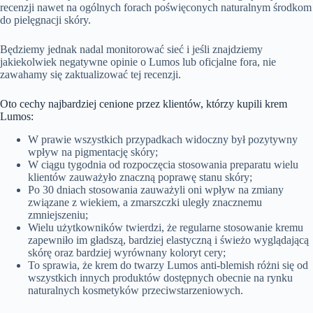
recenzji nawet na ogólnych forach poświęconych naturalnym środkom
do pielęgnacji skóry.
Będziemy jednak nadal monitorować sieć i jeśli znajdziemy
jakiekolwiek negatywne opinie o Lumos lub oficjalne fora, nie
zawahamy się zaktualizować tej recenzji.
Oto cechy najbardziej cenione przez klientów, którzy kupili krem
Lumos:
W prawie wszystkich przypadkach widoczny był pozytywny
wpływ na pigmentację skóry;
W ciągu tygodnia od rozpoczęcia stosowania preparatu wielu
klientów zauważyło znaczną poprawę stanu skóry;
Po 30 dniach stosowania zauważyli oni wpływ na zmiany
związane z wiekiem, a zmarszczki uległy znacznemu
zmniejszeniu;
Wielu użytkowników twierdzi, że regularne stosowanie kremu
zapewniło im gładszą, bardziej elastyczną i świeżo wyglądającą
skórę oraz bardziej wyrównany koloryt cery;
To sprawia, że krem do twarzy Lumos anti-blemish różni się od
wszystkich innych produktów dostępnych obecnie na rynku
naturalnych kosmetyków przeciwstarzeniowych.