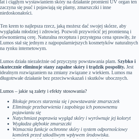
lat i ciągłym wystawianiem skóry na działanie promieni UV organ ten
zaczyna się psuć i pojawiają się plamy, zmarszczki i inne
niedoskonałości.
Ten krem to najlepsza rzecz, jaką możesz dać swojej skórze, aby
wyglądała młodziej i zdrowiej. Pozwoli przywrócić jej promienną i
równomierną cerę. Naturalna receptura i przystępna cena sprawiły, że
Lumos stał się jednym z najpopularniejszych kosmetyków naturalnych
na rynku internetowym.
Lumos działa niezależnie od przyczyny powstawania plam.
Szybko i
skutecznie eliminuje stany zapalne skóry i trądzik pospolity.
Jest
idealnym rozwiązaniem na zmiany związane z wiekiem. Lumos ma
długotrwałe działanie bez przeciwwskazań i skutków ubocznych.
Lumos – jakie są zalety i efekty stosowania?
Blokuje proces starzenia się i powstawanie zmarszczek
Eliminuje przebarwienia i zapobiega ich ponownemu
pojawianiu się
Natychmiast poprawia wygląd skóry i wyrównuje jej koloryt
Wygładza głębokie zmarszczki
Wzmacnia funkcje ochronne skóry i system odpornościowy
komórek przed szkodliwym wpływem środowiska.