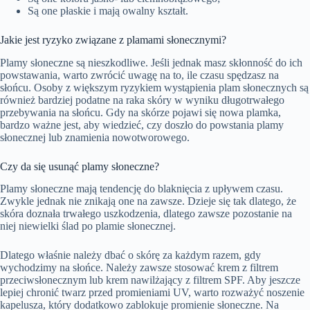
Są one płaskie i mają owalny kształt.
Jakie jest ryzyko związane z plamami słonecznymi?
Plamy słoneczne są nieszkodliwe. Jeśli jednak masz skłonność do ich
powstawania, warto zwrócić uwagę na to, ile czasu spędzasz na
słońcu. Osoby z większym ryzykiem wystąpienia plam słonecznych są
również bardziej podatne na raka skóry w wyniku długotrwałego
przebywania na słońcu. Gdy na skórze pojawi się nowa plamka,
bardzo ważne jest, aby wiedzieć, czy doszło do powstania plamy
słonecznej lub znamienia nowotworowego.
Czy da się usunąć plamy słoneczne?
Plamy słoneczne mają tendencję do blaknięcia z upływem czasu.
Zwykle jednak nie znikają one na zawsze. Dzieje się tak dlatego, że
skóra doznała trwałego uszkodzenia, dlatego zawsze pozostanie na
niej niewielki ślad po plamie słonecznej.
Dlatego właśnie należy dbać o skórę za każdym razem, gdy
wychodzimy na słońce. Należy zawsze stosować krem z filtrem
przeciwsłonecznym lub krem nawilżający z filtrem SPF. Aby jeszcze
lepiej chronić twarz przed promieniami UV, warto rozważyć noszenie
kapelusza, który dodatkowo zablokuje promienie słoneczne. Na