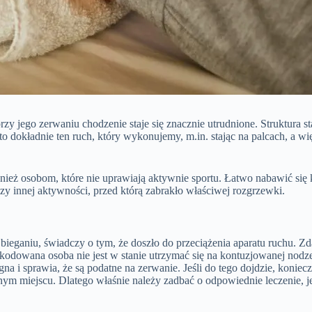
rzy jego zerwaniu chodzenie staje się znacznie utrudnione. Struktura 
to dokładnie ten ruch, który wykonujemy, m.in. stając na palcach, a w
również osobom, które nie uprawiają aktywnie sportu. Łatwo nabawić s
czy innej aktywności, przed którą zabrakło właściwej rozgrzewki.
 bieganiu, świadczy o tym, że doszło do przeciążenia aparatu ruchu. Zd
zkodowana osoba nie jest w stanie utrzymać się na kontuzjowanej nod
a i sprawia, że są podatne na zerwanie. Jeśli do tego dojdzie, konieczn
innym miejscu. Dlatego właśnie należy zadbać o odpowiednie leczenie, 