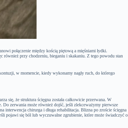
stanowi połączenie między kością piętową a mięśniami łydki.
ięc również przy chodzeniu, bieganiu i skakaniu. Z tego powodu stan
ię kontuzji, w momencie, kiedy wykonamy nagły ruch, do którego
arza się, że struktura ścięgna została całkowicie przerwana. W
ze. Do zerwania może również dojść, jeśli zlekceważymy pierwsze
a interwencja chirurga i długa rehabilitacja. Blizna po zroście ścięgna
jeśli pojawi się ból lub wyczuwalne zgrubienie, które może świadczyć o