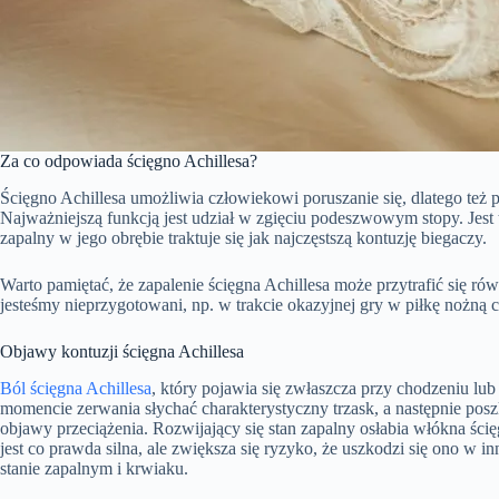
Za co odpowiada ścięgno Achillesa?
Ścięgno Achillesa umożliwia człowiekowi poruszanie się, dlatego też p
Najważniejszą funkcją jest udział w zgięciu podeszwowym stopy. Jest 
zapalny w jego obrębie traktuje się jak najczęstszą kontuzję biegaczy.
Warto pamiętać, że zapalenie ścięgna Achillesa może przytrafić się 
jesteśmy nieprzygotowani, np. w trakcie okazyjnej gry w piłkę nożną 
Objawy kontuzji ścięgna Achillesa
Ból ścięgna Achillesa
, który pojawia się zwłaszcza przy chodzeniu lub
momencie zerwania słychać charakterystyczny trzask, a następnie pos
objawy przeciążenia. Rozwijający się stan zapalny osłabia włókna ścięgn
jest co prawda silna, ale zwiększa się ryzyko, że uszkodzi się ono w 
stanie zapalnym i krwiaku.