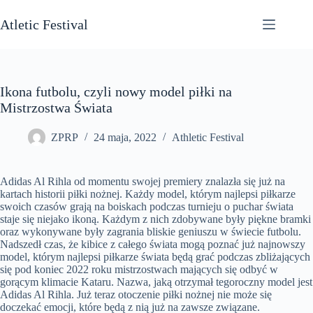
Przejdź
do
Atletic Festival
treści
Ikona futbolu, czyli nowy model piłki na
Mistrzostwa Świata
ZPRP
24 maja, 2022
Athletic Festival
Adidas Al Rihla od momentu swojej premiery znalazła się już na
kartach historii piłki nożnej. Każdy model, którym najlepsi piłkarze
swoich czasów grają na boiskach podczas turnieju o puchar świata
staje się niejako ikoną. Każdym z nich zdobywane były piękne bramki
oraz wykonywane były zagrania bliskie geniuszu w świecie futbolu.
Nadszedł czas, że kibice z całego świata mogą poznać już najnowszy
model, którym najlepsi piłkarze świata będą grać podczas zbliżających
się pod koniec 2022 roku mistrzostwach mających się odbyć w
gorącym klimacie Kataru. Nazwa, jaką otrzymał tegoroczny model jest
Adidas Al Rihla. Już teraz otoczenie piłki nożnej nie może się
doczekać emocji, które będą z nią już na zawsze związane.