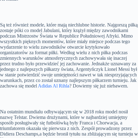
Są też również modele, które mają niechlubne historie. Najgorszą piłką
zostaje póki co model Jabulani, który krążył między zawodnikami
podczas Mistrzostw Świata w Republice Południowej Afryki. Mimo
wszystkich pięknych momentów, które miały miejsce podczas tego
wydarzenie to wielu zawodników otwarcie krytykowało
organizatorów za format piłki. Według wielu z nich piłka podczas
zmiennych warunków atmosferycznych zachowywała się inaczej
przez trudno było przewidzieć jej zachowanie. Jednakże uznawany za
jednego z najlepszych piłkarzy świata, Argentyńczyk Lionel Messi był
w stanie potwierdzić swoje umiejętności nawet w tak niesprzyjających
warunkach, przez co został uznany najlepszym piłkarzem turnieju. Jak
zachowa się model
Adidas Al Rihla
? Dowiemy się już niebawem.
Na ostatnim mundialu odbywającym się w 2018 roku model nosił
nazwę Telstar. Dwiema drużynami, które w najbardziej umiejętny
sposób posługiwały się futbolówką były Franca i Chorwacja, a
triumfatorem okazała się pierwsza z nich. Zespół prowadzony przez
Didiera Deschamps,a będzie bronił tytułu na zbliżającym się turnieju w