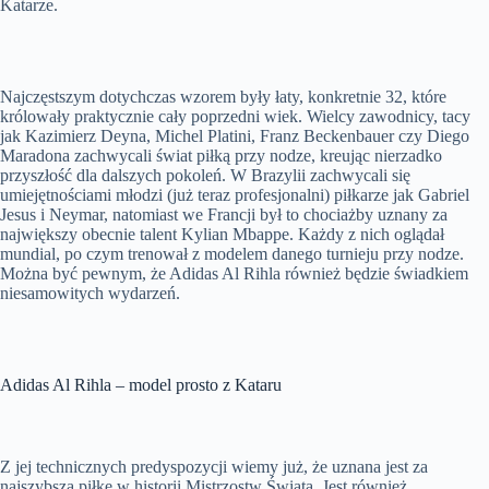
Katarze.
Najczęstszym dotychczas wzorem były łaty, konkretnie 32, które
królowały praktycznie cały poprzedni wiek. Wielcy zawodnicy, tacy
jak Kazimierz Deyna, Michel Platini, Franz Beckenbauer czy Diego
Maradona zachwycali świat piłką przy nodze, kreując nierzadko
przyszłość dla dalszych pokoleń. W Brazylii zachwycali się
umiejętnościami młodzi (już teraz profesjonalni) piłkarze jak Gabriel
Jesus i Neymar, natomiast we Francji był to chociażby uznany za
największy obecnie talent Kylian Mbappe. Każdy z nich oglądał
mundial, po czym trenował z modelem danego turnieju przy nodze.
Można być pewnym, że Adidas Al Rihla również będzie świadkiem
niesamowitych wydarzeń.
Adidas Al Rihla – model prosto z Kataru
Z jej technicznych predyspozycji wiemy już, że uznana jest za
najszybszą piłkę w historii Mistrzostw Świata. Jest również