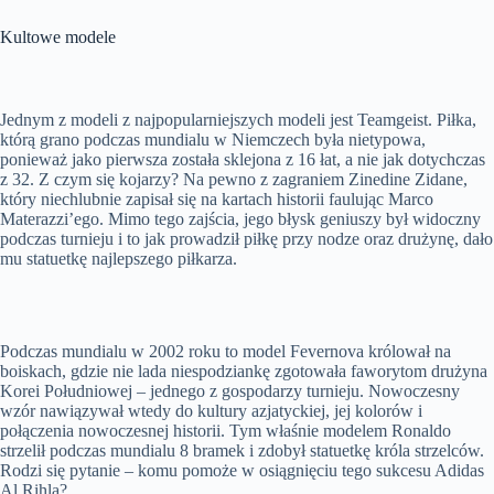
Kultowe modele
Jednym z modeli z najpopularniejszych modeli jest Teamgeist. Piłka,
którą grano podczas mundialu w Niemczech była nietypowa,
ponieważ jako pierwsza została sklejona z 16 łat, a nie jak dotychczas
z 32. Z czym się kojarzy? Na pewno z zagraniem Zinedine Zidane,
który niechlubnie zapisał się na kartach historii faulując Marco
Materazzi’ego. Mimo tego zajścia, jego błysk geniuszy był widoczny
podczas turnieju i to jak prowadził piłkę przy nodze oraz drużynę, dało
mu statuetkę najlepszego piłkarza.
Podczas mundialu w 2002 roku to model Fevernova królował na
boiskach, gdzie nie lada niespodziankę zgotowała faworytom drużyna
Korei Południowej – jednego z gospodarzy turnieju. Nowoczesny
wzór nawiązywał wtedy do kultury azjatyckiej, jej kolorów i
połączenia nowoczesnej historii. Tym właśnie modelem Ronaldo
strzelił podczas mundialu 8 bramek i zdobył statuetkę króla strzelców.
Rodzi się pytanie – komu pomoże w osiągnięciu tego sukcesu Adidas
Al Rihla?