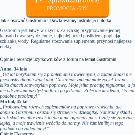
Sprawdzam ofertę
PROMOCJA -50%
Jak stosować Gastromin? Dawkowanie, instrukcja i ulotka
Gastromin jest łatwy w użyciu. Zaleca się przyjmowanie jednej
kapsułki dwa razy dziennie, najlepiej przed posiłkiem, popijając
szklanką wody. Regularne stosowanie suplementu przynosi najlepsze
efekty.
Opinie i recenzje użytkowników z forum na temat Gastromin
Anna, 34 lata
„Od lat borykałam się z problemami trawiennymi, a żadne środki nie
przynosiły długotrwałej ulgi. Gastromin zmienił moje życie! Już po
kilku dniach zauważyłam poprawę. Moje jelita pracują regularnie, a ja
nie odczuwam już dyskomfortu po jedzeniu. Polecam każdemu, kto ma
podobne problemy!”
Michał, 45 lat
„Próbowałem różnych suplementów na poprawę trawienia, ale
dopiero Gastromin okazał się strzałem w dziesiątkę. Naturalny skład i
brak skutków ubocznych to dla mnie ogromny plus. Czuję się znacznie
lepiej, a moje trawienie wróciło do normy. Nie zamieniłbym tego
produktu na żaden inny!”
Opinie Ekspertów