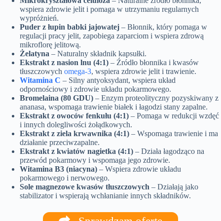
Mikrokryształowa celuloza
– Naturalne źródło błonnika,
wspiera zdrowie jelit i pomaga w utrzymaniu regularnych
wypróżnień.
Puder z łupin babki jajowatej
– Błonnik, który pomaga w
regulacji pracy jelit, zapobiega zaparciom i wspiera zdrową
mikroflorę jelitową.
Żelatyna
– Naturalny składnik kapsułki.
Ekstrakt z nasion lnu (4:1)
– Źródło błonnika i kwasów
tłuszczowych
omega-3
, wspiera zdrowie jelit i trawienie.
Witamina C
– Silny antyoksydant, wspiera układ
odpornościowy i zdrowie układu pokarmowego.
Bromelaina (80 GDU)
– Enzym proteolityczny pozyskiwany z
ananasa, wspomaga trawienie białek i łagodzi stany zapalne.
Ekstrakt z owoców fenkułu (4:1)
– Pomaga w redukcji wzdęć
i innych dolegliwości żołądkowych.
Ekstrakt z ziela krwawnika (4:1)
– Wspomaga trawienie i ma
działanie przeciwzapalne.
Ekstrakt z kwiatów nagietka (4:1)
– Działa łagodząco na
przewód pokarmowy i wspomaga jego zdrowie.
Witamina B3 (niacyna)
– Wspiera zdrowie układu
pokarmowego i nerwowego.
Sole magnezowe kwasów tłuszczowych
– Działają jako
stabilizator i wspierają wchłanianie innych składników.