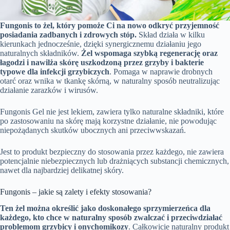
Fungonis to żel, który pomoże Ci na nowo odkryć przyjemność
posiadania zadbanych i zdrowych stóp.
Skład działa w kilku
kierunkach jednocześnie, dzięki synergicznemu działaniu jego
naturalnych składników.
Żel wspomaga szybką regenerację oraz
łagodzi i nawilża skórę uszkodzoną przez grzyby i bakterie
typowe dla infekcji grzybiczych
. Pomaga w naprawie drobnych
otarć oraz wnika w tkankę skórną, w naturalny sposób neutralizując
działanie zarazków i wirusów.
Fungonis Gel nie jest lekiem, zawiera tylko naturalne składniki, które
po zastosowaniu na skórę mają korzystne działanie, nie powodując
niepożądanych skutków ubocznych ani przeciwwskazań.
Jest to produkt bezpieczny do stosowania przez każdego, nie zawiera
potencjalnie niebezpiecznych lub drażniących substancji chemicznych,
nawet dla najbardziej delikatnej skóry.
Fungonis – jakie są zalety i efekty stosowania?
Ten żel można określić jako doskonałego sprzymierzeńca dla
każdego, kto chce w naturalny sposób zwalczać i przeciwdziałać
problemom grzybicy i onychomikozy
. Całkowicie naturalny produkt