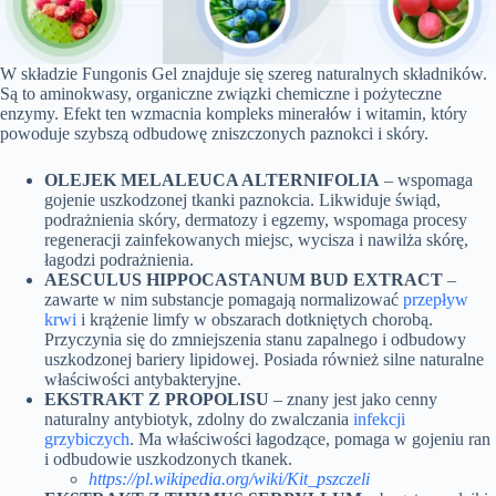
W składzie Fungonis Gel znajduje się szereg naturalnych składników.
Są to aminokwasy, organiczne związki chemiczne i pożyteczne
enzymy. Efekt ten wzmacnia kompleks minerałów i witamin, który
powoduje szybszą odbudowę zniszczonych paznokci i skóry.
OLEJEK MELALEUCA ALTERNIFOLIA
– wspomaga
gojenie uszkodzonej tkanki paznokcia. Likwiduje świąd,
podrażnienia skóry, dermatozy i egzemy, wspomaga procesy
regeneracji zainfekowanych miejsc, wycisza i nawilża skórę,
łagodzi podrażnienia.
AESCULUS HIPPOCASTANUM BUD EXTRACT
–
zawarte w nim substancje pomagają normalizować
przepływ
krwi
i krążenie limfy w obszarach dotkniętych chorobą.
Przyczynia się do zmniejszenia stanu zapalnego i odbudowy
uszkodzonej bariery lipidowej. Posiada również silne naturalne
właściwości antybakteryjne.
EKSTRAKT Z PROPOLISU
– znany jest jako cenny
naturalny antybiotyk, zdolny do zwalczania
infekcji
grzybiczych
. Ma właściwości łagodzące, pomaga w gojeniu ran
i odbudowie uszkodzonych tkanek.
https://pl.wikipedia.org/wiki/Kit_pszczeli