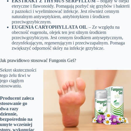
EKSTRAKT Z THYMUS SERPYLLUM
– bogaty w olejki
eteryczne i flawonoidy. Pomagają pozbyć się grzybów i bakterii
z paznokci i wyeliminować infekcje. Jest również cennym
naturalnym antyseptykiem, antybiotykiem i środkiem
przeciwgrzybicznym.
EUGENIA СARYOPHYLLATA OIL
– Ze względu na
obecność eugenolu, olejek ten jest silnym środkiem
przeciwgrzybiczym. Jest cennym środkiem antyseptycznym,
dezynfekującym, regenerującym i przeciwzapalnym. Pomaga
zwiększyć odporność skóry na infekcje grzybicze.
Jak prawidłowo stosować Fungonis Gel?
Sekret skuteczności
tego żelu tkwi w
jego ciągłym
stosowaniu.
Producent zaleca
stosowanie go
dwa razy
dziennie,
bezpośrednio na
umyte wcześniej
stopy, wykonując