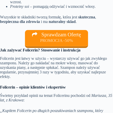
wzrost.
Proteiny soi
– pomagają odżywiać i wzmocnić włosy.
Wszystkie te składniki tworzą formułę, która jest
skuteczna
,
bezpieczna dla zdrowia
i ma
naturalny skład
.
Sprawdzam Ofertę
PROMOCJA -50%
Jak zażywać Folicerin? Stosowanie i instrukcja
Folicerin jest łatwy w użyciu – wystarczy używać go jak zwykłego
szamponu. Należy go nakładać na mokre włosy, masować do
uzyskania piany, a następnie spłukać. Szampon należy używać
regularnie, przynajmniej 3 razy w tygodniu, aby uzyskać najlepsze
efekty.
Folicerin – opinie klientów i ekspertów
Świetny przykład opinii na temat Folicerinu pochodzi od
Mariusza, 35
lat, z Krakowa
:
„Kupiłem Folicerin po długich poszukiwaniach szamponu, który