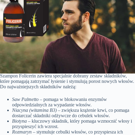
Szampon Folicerin zawiera specjalnie dobrany zestaw składników,
które pomagają zatrzymać łysienie i stymulują porost nowych włosów.
Do najważniejszych składników należą:
Saw Palmetto
– pomaga w blokowaniu enzymów
odpowiedzialnych za wypadanie włosów.
Niacyna (witamina B3)
– zwiększa krążenie krwi, co pomaga
dostarczać składniki odżywcze do cebulek włosów.
Biotyna
– kluczowy składnik, który pomaga wzmocnić włosy i
przyspieszyć ich wzrost.
Rozmaryn
– stymuluje cebulki włosów, co przyspiesza ich