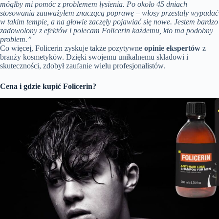
mógłby mi pomóc z problemem łysienia. Po około 45 dniach
stosowania zauważyłem znaczącą poprawę – włosy przestały wypadać
w takim tempie, a na głowie zaczęły pojawiać się nowe. Jestem bardzo
zadowolony z efektów i polecam Folicerin każdemu, kto ma podobny
problem.”
Co więcej, Folicerin zyskuje także pozytywne
opinie ekspertów
z
branży kosmetyków. Dzięki swojemu unikalnemu składowi i
skuteczności, zdobył zaufanie wielu profesjonalistów.
Cena i gdzie kupić Folicerin?