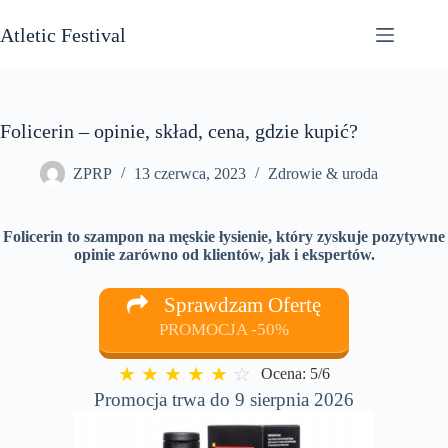
Przejdź
do
Atletic Festival
treści
Folicerin – opinie, skład, cena, gdzie kupić?
ZPRP
13 czerwca, 2023
Zdrowie & uroda
Folicerin to szampon na męskie łysienie, który zyskuje pozytywne
opinie zarówno od klientów, jak i ekspertów.
Sprawdzam Ofertę
PROMOCJA -50%
★
★
★
★
★
☆
Ocena: 5/6
Promocja trwa do 9 sierpnia 2026