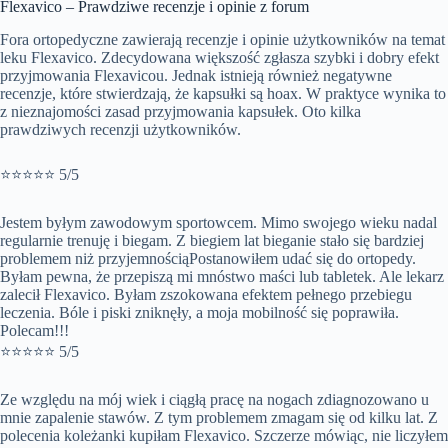
Flexavico – Prawdziwe recenzje i opinie z forum
Fora ortopedyczne zawierają recenzje i opinie użytkowników na temat
leku Flexavico. Zdecydowana większość zgłasza szybki i dobry efekt
przyjmowania Flexavicou. Jednak istnieją również negatywne
recenzje, które stwierdzają, że kapsułki są hoax. W praktyce wynika to
z nieznajomości zasad przyjmowania kapsułek. Oto kilka
prawdziwych recenzji użytkowników.
⭐⭐⭐⭐⭐ 5/5
Jestem byłym zawodowym sportowcem. Mimo swojego wieku nadal
regularnie trenuję i biegam. Z biegiem lat bieganie stało się bardziej
problemem niż przyjemnościąPostanowiłem udać się do ortopedy.
Byłam pewna, że przepiszą mi mnóstwo maści lub tabletek. Ale lekarz
zalecił Flexavico. Byłam zszokowana efektem pełnego przebiegu
leczenia. Bóle i piski zniknęły, a moja mobilność się poprawiła.
Polecam!!!
⭐⭐⭐⭐⭐ 5/5
Ze względu na mój wiek i ciągłą pracę na nogach zdiagnozowano u
mnie zapalenie stawów. Z tym problemem zmagam się od kilku lat. Z
polecenia koleżanki kupiłam Flexavico. Szczerze mówiąc, nie liczyłem