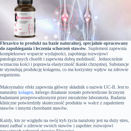
Flexavico to produkt na bazie naturalnej, specjalnie opracowany
do zapobiegania i leczenia schorzeń stawów
. Suplement zapewnia
kompleksowe wsparcie wydajności, zapobiega rozwojowi
patologicznych chorób i zapewnia dobrą mobilność. Jednocześnie
wzmacnia kości i poprawia elastyczność tkanki chrzęstnej. Substancje
te stymulują produkcję kolagenu, co ma korzystny wpływ na zdrowie
organizmu.
Maksymalny efekt zapewnia główny składnik o nazwie UC-II. Jest to
naturalny
kolagen
, którego działanie zostało potwierdzone licznymi
badaniami przeprowadzonymi przez niezależne laboratoria. Badania
kliniczne potwierdziły skuteczność produktu w walce z zapaleniem
stawów i innymi chorobami stawów.
Każdy, kto ze względu na swój tryb życia narażony jest na duży stres,
musi zadbać o zdrowie swoich stawów i zapobiec rozwojowi
poważnych zaburzeń stosując Flexavico.