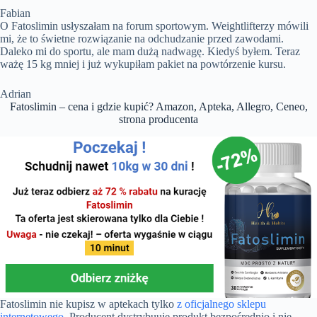
Fabian
O Fatoslimin usłyszałam na forum sportowym. Weightlifterzy mówili
mi, że to świetne rozwiązanie na odchudzanie przed zawodami.
Daleko mi do sportu, ale mam dużą nadwagę. Kiedyś byłem. Teraz
ważę 15 kg mniej i już wykupiłam pakiet na powtórzenie kursu.
Adrian
Fatoslimin – cena i gdzie kupić? Amazon, Apteka, Allegro, Ceneo,
strona producenta
Fatoslimin nie kupisz w aptekach tylko
z oficjalnego sklepu
internetowego
. Producent dystrybuuje produkt bezpośrednio i nie