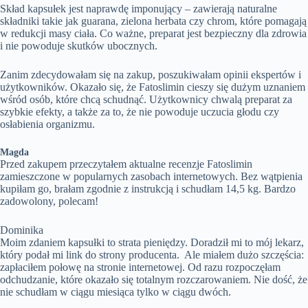
Skład kapsułek jest naprawdę imponujący – zawierają naturalne
składniki takie jak guarana, zielona herbata czy chrom, które pomagają
w redukcji masy ciała. Co ważne, preparat jest bezpieczny dla zdrowia
i nie powoduje skutków ubocznych.
Zanim zdecydowałam się na zakup, poszukiwałam opinii ekspertów i
użytkowników. Okazało się, że Fatoslimin cieszy się dużym uznaniem
wśród osób, które chcą schudnąć. Użytkownicy chwalą preparat za
szybkie efekty, a także za to, że nie powoduje uczucia głodu czy
osłabienia organizmu.
Magda
Przed zakupem przeczytałem aktualne recenzje Fatoslimin
zamieszczone w popularnych zasobach internetowych. Bez wątpienia
kupiłam go, brałam zgodnie z instrukcją i schudłam 14,5 kg. Bardzo
zadowolony, polecam!
Dominika
Moim zdaniem kapsułki to strata pieniędzy. Doradził mi to mój lekarz,
który podał mi link do strony producenta. Ale miałem dużo szczęścia:
zapłaciłem połowę na stronie internetowej. Od razu rozpoczęłam
odchudzanie, które okazało się totalnym rozczarowaniem. Nie dość, że
nie schudłam w ciągu miesiąca tylko w ciągu dwóch.