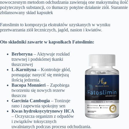
nowoczesnym metodom odchudzania zawierają one maksymalną ilość
pożytecznych substancji, co tłumaczy potężne działanie ziół. Starannie
zbilansowany skład kapsułek
Fatoslimin to kompozycja ekstraktów uzyskanych w wyniku
przetwarzania ziół leczniczych, jagód, nasion i kwiatów.
Oto składniki zawarte w kapsułkach Fatoslimin:
Berberyna
– Aktywuje rozkład
trzewnej i podskórnej tkanki
tłuszczowej
L-Karnityna
– Kontroluje głód,
pomagając nasycić się mniejszą
ilością jedzenia.
Bacopa Monnieri
– Zapobiega
tworzeniu się nowych rezerw
tłuszczu
Garcinia Cambogia
– Tonizuje
rano i zapewnia spokojny sen
Kwas hydroksycytrynowy HCA
– Oczyszcza organizm z odpadów
i związków toksycznych
uwalnianych podczas procesu odchudzania.