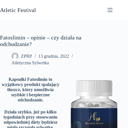
Przejdź
do
Atletic Festival
treści
Fatoslimin – opinie – czy działa na
odchudzanie?
ZPRP
13 grudnia, 2022
Atletyczna Sylwetka
Kapsułki Fatoslimin to
wyjątkowy produkt spalający
tłuszcz, który umożliwia
szybkie i bezpieczne
odchudzanie.
Działa szybko, już po kilku
tygodniach przy stosowaniu
odpowiedniej diety będziesz
miała szczupłą sylwetkę.