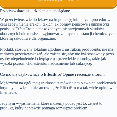
Przeciwwskazania i działania niepożądane
W przeciwieństwie do leków na impotencję lub innych procedur w
celu zapewnienia erekcji, takich jak pompy penisowe i gimnastyki
penisa, z EffectEro nie masz żadnych nieprzyjemnych skutków
ubocznych i nie musisz przyjmować żadnych substancji chemicznych,
które są szkodliwe dla organizmu.
Produkt, stosowany lokalnie zgodnie z instrukcją producenta, nie ma
żadnych przeciwwskazań, ale zaleca się, aby nie był stosowany przez
osoby niepełnoletnie i cierpiące na przewlekłe choroby, takie jak
wysoki poziom cholesterolu, nadciśnienie lub cukrzycę.
Co mówią użytkownicy o EffectEro? Opinie i recenzje z forum
Mężczyźni na ogół mają trudności z mówieniem o swoich problemach
intymnych, więc to niesamowite, że EffectEro ma tak wiele opinii w
Internecie.
Jedynym wyjaśnieniem, które możemy podać jest to, że jest to
produkt, który naprawdę pomaga rozwiązać problem.