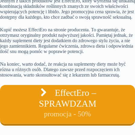
Jednym z takich produktów jest EffectEro, który wyróżnia się unikalną
kombinacją składników roślinnych znanych ze swoich właściwości
wspierających potencję i libido. Jego promocyjna cena sprawia, że jest
dostępny dla każdego, kto chce zadbać o swoją sprawność seksualną.
Kupić możesz EffectEro na stronie producenta. To gwarantuje, że
otrzymasz oryginalny produkt najwyższej jakości. Pamiętaj jednak, że
każdy suplement diety jest dodatkiem do zdrowego stylu życia, a nie
jego zamiennikiem. Regularne ćwiczenia, zdrowa dieta i odpowiednia
ilość snu mogą pomóc w poprawie potencji.
Na koniec, warto dodać, że reakcja na suplementy diety może być
różna u różnych osób. Dlatego zawsze przed rozpoczęciem ich
stosowania, warto skonsultować się z lekarzem lub farmaceutą.
EffectEro –
SPRAWDZAM
promocja - 50%