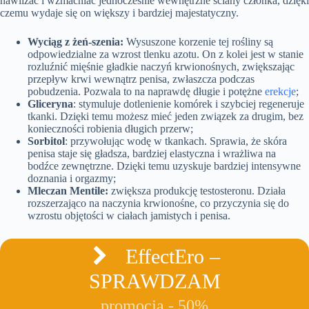
nawilżać i wzmacniać jednocześnie wewnętrzne ściany członka, dzięki
czemu wydaje się on większy i bardziej majestatyczny.
Wyciąg z żeń-szenia:
Wysuszone korzenie tej rośliny są
odpowiedzialne za wzrost tlenku azotu. On z kolei jest w stanie
rozluźnić mięśnie gładkie naczyń krwionośnych, zwiększając
przepływ krwi wewnątrz penisa, zwłaszcza podczas
pobudzenia. Pozwala to na naprawdę długie i potężne
erekcje
;
Gliceryna
: stymuluje dotlenienie komórek i szybciej regeneruje
tkanki. Dzięki temu możesz mieć jeden związek za drugim, bez
konieczności robienia długich przerw;
Sorbitol
: przywołując wodę w tkankach. Sprawia, że skóra
penisa staje się gładsza, bardziej elastyczna i wrażliwa na
bodźce zewnętrzne. Dzięki temu uzyskuje bardziej intensywne
doznania i orgazmy;
Mleczan Mentile:
zwiększa produkcję testosteronu. Działa
rozszerzająco na naczynia krwionośne, co przyczynia się do
wzrostu objętości w ciałach jamistych i penisa.
EffectEro –
SPRAWDZAM
promocja - 50%