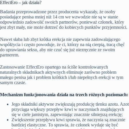
EffectEro – jak działa?
Badania przeprowadzone przez producenta wykazały, że osoby
posiadające penisa mniej niż 14 cm we wzwodzie nie są w stanie
odpowiednio zadowolić swoich partnerów, ponieważ członek, który
jest zbyt mały, nie może dotrzeć do kobiecych punktów przyjemności.
Nawet słaba lub zbyt krótka erekcja nie zapewnia zadowalającego
współżycia i często powoduje, że ci, którzy na nią cierpią, tracą chęć
do uprawiania seksu, aby nie czuć się już niezręcznie ze swoim
partnerem.
Zastosowanie EffectEro opartego na ściśle kontrolowanych
naturalnych składnikach aktywnych eliminuje zarówno problem
małego penisa jak i problem krótkich i/lub niepełnych erekcji w tym
samym czasie.
Mechanizm funkcjonowania działa na trzech różnych poziomach:
Jego składniki aktywne zwiększają produkcję tlenku azotu. Azot
przyciąga większy przepływ krwi w naczyniach znajdujących
się w ciele jamistym, zapewniając znacznie silniejszą erekcję;
Zwiększenie przepływu krwi sprawia, że naczynia są znacznie
bardziej elastyczne. To sprawia, że członek wydaje się być