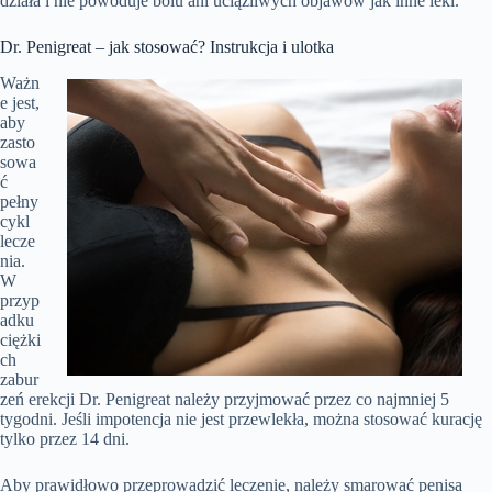
działa i nie powoduje bólu ani uciążliwych objawów jak inne leki.
Dr. Penigreat – jak stosować? Instrukcja i ulotka
Ważn
e jest,
aby
zasto
sowa
ć
pełny
cykl
lecze
nia.
W
przyp
adku
ciężki
ch
zabur
zeń erekcji Dr. Penigreat należy przyjmować przez co najmniej 5
tygodni. Jeśli impotencja nie jest przewlekła, można stosować kurację
tylko przez 14 dni.
Aby prawidłowo przeprowadzić leczenie, należy smarować penisa