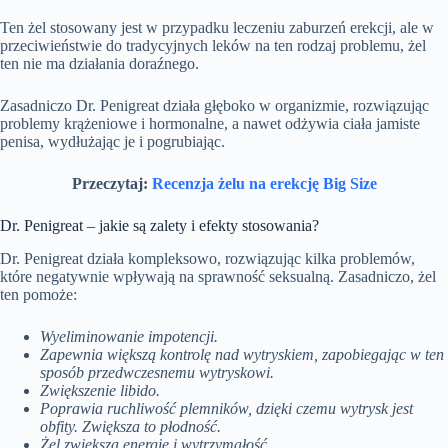
Ten żel stosowany jest w przypadku leczeniu zaburzeń erekcji, ale w
przeciwieństwie do tradycyjnych leków na ten rodzaj problemu, żel
ten nie ma działania doraźnego.
Zasadniczo Dr. Penigreat działa głęboko w organizmie, rozwiązując
problemy krążeniowe i hormonalne, a nawet odżywia ciała jamiste
penisa, wydłużając je i pogrubiając.
Przeczytaj:
Recenzja żelu na erekcję Big Size
Dr. Penigreat – jakie są zalety i efekty stosowania?
Dr. Penigreat działa kompleksowo, rozwiązując kilka problemów,
które negatywnie wpływają na sprawność seksualną. Zasadniczo, żel
ten pomoże:
Wyeliminowanie impotencji.
Zapewnia większą kontrolę nad wytryskiem, zapobiegając w ten
sposób przedwczesnemu wytryskowi.
Zwiększenie libido.
Poprawia ruchliwość plemników, dzięki czemu wytrysk jest
obfity. Zwiększa to płodność.
Żel zwiększa energię i wytrzymałość.