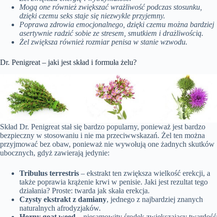
Mogą one również zwiększać wrażliwość podczas stosunku,
dzięki czemu seks staje się niezwykle przyjemny.
Poprawa zdrowia emocjonalnego, dzięki czemu można bardziej
asertywnie radzić sobie ze stresem, smutkiem i drażliwością.
Żel zwiększa również rozmiar penisa w stanie wzwodu.
Dr. Penigreat – jaki jest skład i formuła żelu?
Skład Dr. Penigreat stał się bardzo popularny, ponieważ jest bardzo
bezpieczny w stosowaniu i nie ma przeciwwskazań. Żel ten można
przyjmować bez obaw, ponieważ nie wywołują one żadnych skutków
ubocznych, gdyż zawierają jedynie:
Tribulus terrestris
– ekstrakt ten zwiększa wielkość erekcji, a
także poprawia krążenie krwi w penisie. Jaki jest rezultat tego
działania? Proste: twarda jak skała erekcja.
Czysty ekstrakt z damiany
, jednego z najbardziej znanych
naturalnych afrodyzjaków.
Horny goat weed
– niesamowity środek zwiększający twardość