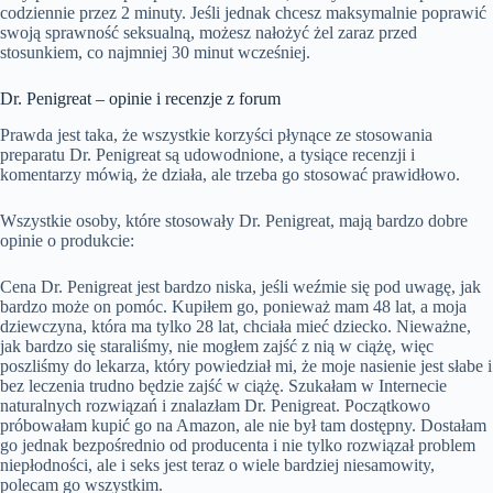
codziennie przez 2 minuty. Jeśli jednak chcesz maksymalnie poprawić
swoją sprawność seksualną, możesz nałożyć żel zaraz przed
stosunkiem, co najmniej 30 minut wcześniej.
Dr. Penigreat – opinie i recenzje z forum
Prawda jest taka, że wszystkie korzyści płynące ze stosowania
preparatu Dr. Penigreat są udowodnione, a tysiące recenzji i
komentarzy mówią, że działa, ale trzeba go stosować prawidłowo.
Wszystkie osoby, które stosowały Dr. Penigreat, mają bardzo dobre
opinie o produkcie:
Cena Dr. Penigreat jest bardzo niska, jeśli weźmie się pod uwagę, jak
bardzo może on pomóc. Kupiłem go, ponieważ mam 48 lat, a moja
dziewczyna, która ma tylko 28 lat, chciała mieć dziecko. Nieważne,
jak bardzo się staraliśmy, nie mogłem zajść z nią w ciążę, więc
poszliśmy do lekarza, który powiedział mi, że moje nasienie jest słabe i
bez leczenia trudno będzie zajść w ciążę. Szukałam w Internecie
naturalnych rozwiązań i znalazłam Dr. Penigreat. Początkowo
próbowałam kupić go na Amazon, ale nie był tam dostępny. Dostałam
go jednak bezpośrednio od producenta i nie tylko rozwiązał problem
niepłodności, ale i seks jest teraz o wiele bardziej niesamowity,
polecam go wszystkim.