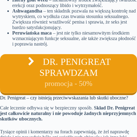
erekcji oraz podnoszący libido i wytrzymałość.
Ashwagandha
– ten składnik pozwala na większą kontrolę nad
wytryskiem, co wydłuża czas trwania stosunku seksualnego.
Zwiększa również wrażliwość penisa i sprawia, że seks jest
bardzo satysfakcjonujący.
Peruwiańska maca
– jest nie tylko niesamowitym środkiem
wzmacniającym funkcje seksualne, ale także zwiększa płodność
i poprawia nastrój.
DR. PENIGREAT
SPRAWDZAM
promocja - 50%
Dr. Penigreat – czy istnieją przeciwwskazania lub skutki uboczne?
Całe leczenie odbywa się w bezpieczny sposób.
Skład Dr. Penigreat
jest całkowicie naturalny i nie powoduje żadnych nieprzyjemnych
skutków ubocznych.
Tysiące opinii i komentarzy na forach zapewniają, że żel naprawdę