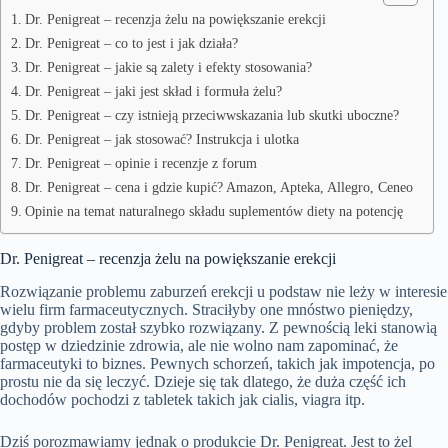
Dr. Penigreat – recenzja żelu na powiększanie erekcji
Dr. Penigreat – co to jest i jak działa?
Dr. Penigreat – jakie są zalety i efekty stosowania?
Dr. Penigreat – jaki jest skład i formuła żelu?
Dr. Penigreat – czy istnieją przeciwwskazania lub skutki uboczne?
Dr. Penigreat – jak stosować? Instrukcja i ulotka
Dr. Penigreat – opinie i recenzje z forum
Dr. Penigreat – cena i gdzie kupić? Amazon, Apteka, Allegro, Ceneo
Opinie na temat naturalnego składu suplementów diety na potencję
Dr. Penigreat – recenzja żelu na powiększanie erekcji
Rozwiązanie problemu zaburzeń erekcji u podstaw nie leży w interesie
wielu firm farmaceutycznych. Straciłyby one mnóstwo pieniędzy,
gdyby problem został szybko rozwiązany. Z pewnością leki stanowią
postęp w dziedzinie zdrowia, ale nie wolno nam zapominać, że
farmaceutyki to biznes. Pewnych schorzeń, takich jak impotencja, po
prostu nie da się leczyć. Dzieje się tak dlatego, że duża część ich
dochodów pochodzi z tabletek takich jak cialis, viagra itp.
Dziś porozmawiamy jednak o produkcie Dr. Penigreat. Jest to żel