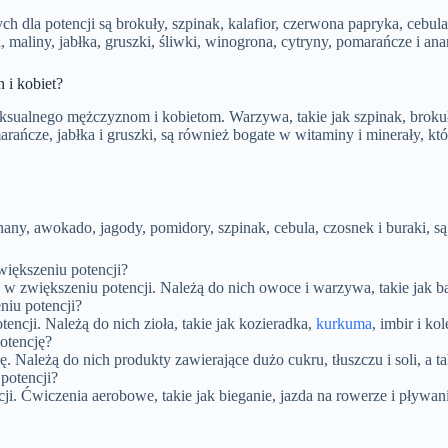
dla potencji są brokuły, szpinak, kalafior, czerwona papryka, cebula, 
 maliny, jabłka, gruszki, śliwki, winogrona, cytryny, pomarańcze i ana
 i kobiet?
alnego mężczyznom i kobietom. Warzywa, takie jak szpinak, brokuły, k
rańcze, jabłka i gruszki, są również bogate w witaminy i minerały, k
any, awokado, jagody, pomidory, szpinak, cebula, czosnek i buraki, są
większeniu potencji?
 w zwiększeniu potencji. Należą do nich owoce i warzywa, takie jak ba
niu potencji?
encji. Należą do nich zioła, takie jak kozieradka,
kurkuma
, imbir i ko
potencję?
cję. Należą do nich produkty zawierające dużo cukru, tłuszczu i soli, a 
potencji?
i. Ćwiczenia aerobowe, takie jak bieganie, jazda na rowerze i pływani