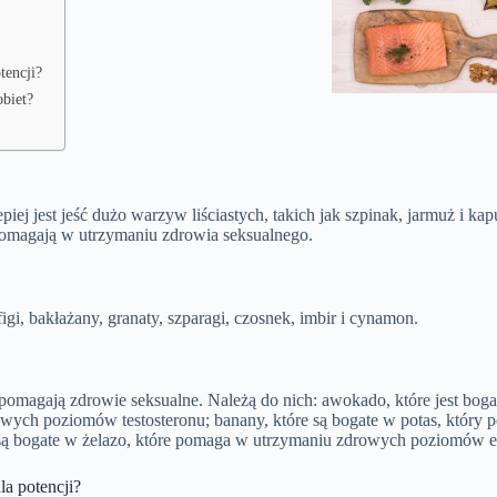
tencji?
obiet?
lepiej jest jeść dużo warzyw liściastych, takich jak szpinak, jarmuż i k
 pomagają w utrzymaniu zdrowia seksualnego.
gi, bakłażany, granaty, szparagi, czosnek, imbir i cynamon.
pomagają zdrowie seksualne. Należą do nich: awokado, które jest bo
owych poziomów testosteronu; banany, które są bogate w potas, który
 są bogate w żelazo, które pomaga w utrzymaniu zdrowych poziomów en
a potencji?