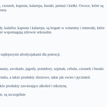
czosnek, kapusta, kalarepa, buraki, jarmuż i kiełki. Owoce, które są
nasy.
alafior, kapusta i kalarepa, są bogate w witaminy i minerały, które
tóre wspomagają zdrowie seksualne.
 najlepszymi afrodyzjakami dla potencji.
nany, awokado, jagody, pomidory, szpinak, cebula, czosnek i buraki.
lendra, a także produkty zbożowe, takie jak owies i jęczmień.
także produkty zawierające alkohol i nikotynę.
e, są szczególnie