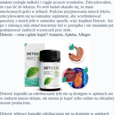
miałam rozległe mdłości i ciągłe uczucie wymiotów. Zdecydowałem,
że czas iść do lekarza. Po serii badań okazało się, że mam
niechcianych gości w jelitach. Podczas przyjmowania innych leków,
zdecydowałem się na naturalny suplement, aby wyeliminować
pasożyty z moich jelit w naturalny sposób, więc kupiłem Detoxic. Już
po 1 miesiącu mój układ trawienny był w porządku i nie musiałam już
podejmować żadnych wyrzeczeń przy stole.
Detoxic – cena i gdzie kupić? Amazon, Apteka, Allegro
Detoxic kapsułki na odrobaczanie jelit nie są dostępne w aptekach ani
w żadnym innym sklepie, ale można je kupić tylko online na oficjalnej
stronie producenta.
Detoxic jelitowe kapsułki odrobaczania nie są dostępne w aptekach