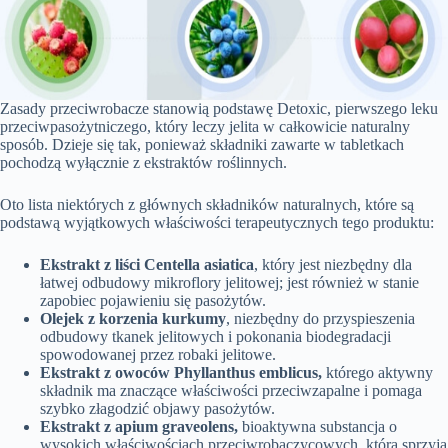
Zasady przeciwrobacze stanowią podstawę Detoxic, pierwszego leku
przeciwpasożytniczego, który leczy jelita w całkowicie naturalny
sposób. Dzieje się tak, ponieważ składniki zawarte w tabletkach
pochodzą wyłącznie z ekstraktów roślinnych.
Oto lista niektórych z głównych składników naturalnych, które są
podstawą wyjątkowych właściwości terapeutycznych tego produktu:
Ekstrakt z liści Centella asiatica
, który jest niezbędny dla
łatwej odbudowy mikroflory jelitowej; jest również w stanie
zapobiec pojawieniu się pasożytów.
Olejek z korzenia kurkumy
, niezbędny do przyspieszenia
odbudowy tkanek jelitowych i pokonania biodegradacji
spowodowanej przez robaki jelitowe.
Ekstrakt z owoców Phyllanthus emblicus,
którego aktywny
składnik ma znaczące właściwości przeciwzapalne i pomaga
szybko złagodzić objawy pasożytów.
Ekstrakt z apium graveolens,
bioaktywna substancja o
wysokich właściwościach przeciwrobaczycowych, która sprzyja