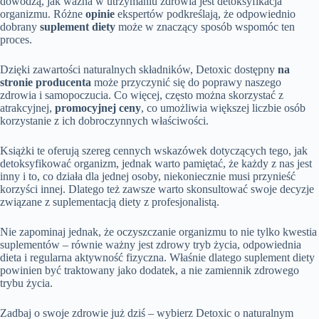
dowodzą, jak ważna w utrzymaniu zdrowia jest detoksyfikacja
organizmu. Różne
opinie
ekspertów podkreślają, że odpowiednio
dobrany
suplement diety
może w znaczący sposób wspomóc ten
proces.
Dzięki zawartości naturalnych składników, Detoxic dostępny
na
stronie producenta
może przyczynić się do poprawy naszego
zdrowia i samopoczucia. Co więcej, często można skorzystać z
atrakcyjnej,
promocyjnej ceny
, co umożliwia większej liczbie osób
korzystanie z ich dobroczynnych właściwości.
Książki te oferują szereg cennych wskazówek dotyczących tego, jak
detoksyfikować organizm, jednak warto pamiętać, że każdy z nas jest
inny i to, co działa dla jednej osoby, niekoniecznie musi przynieść
korzyści innej. Dlatego też zawsze warto skonsultować swoje decyzje
związane z suplementacją diety z profesjonalistą.
Nie zapominaj jednak, że oczyszczanie organizmu to nie tylko kwestia
suplementów – równie ważny jest zdrowy tryb życia, odpowiednia
dieta i regularna aktywność fizyczna. Właśnie dlatego suplement diety
powinien być traktowany jako dodatek, a nie zamiennik zdrowego
trybu życia.
Zadbaj o swoje zdrowie już dziś – wybierz Detoxic o naturalnym