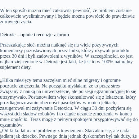
W ten sposób można mieć całkowitą pewność, że problem zostanie
całkowicie wyeliminowany i będzie można powrócić do prawdziwie
zdrowego życia.
Detoxic – opinie i recenzje z forum
Przeszukując sieć, można natknąć się na wiele pozytywnych
komentarzy pozostawionych przez ludzi, którzy używali produktu
przez 30 dni i byli zadowoleni z wyników. W szczególności, co jest
najbardziej cenione w Detoxic jest fakt, że jest to w 100% naturalny
suplement diety.
„Kilka miesięcy temu zaczęłam mieć silne migreny i ogromne
poczucie zmęczenia. Na początku myślałam, że to przez stres
związany z nauką na uniwersytecie, ale po sesji egzaminacyjnej to się
utrzymywało. Postanowiłem więc skonsultować się z lekarzem, który
po zdiagnozowaniu obecności pasożytów w moich jelitach,
zasugerował mi zażywanie Detoxicu. W ciągu 30 dni pozbyłem się
wszystkich śladów robaków i to ciągłe uczucie zmęczenia w końcu
mnie opuściło. Teraz mogę z pełnym spokojem przygotowywać się do
egzaminów.
„Od kilku lat mam problemy z trawieniem. Starzałam się, ale nadal
jadłam jak dziecko. Pewnego dnia jednak dyskomfort był tak duży, że