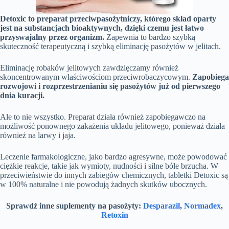
Detoxic to preparat przeciwpasożytniczy, którego skład oparty
jest na substancjach bioaktywnych, dzięki czemu jest łatwo
przyswajalny przez organizm.
Zapewnia to bardzo szybką
skuteczność terapeutyczną i szybką eliminację pasożytów w jelitach.
Eliminację robaków jelitowych zawdzięczamy również
skoncentrowanym właściwościom przeciwrobaczycowym.
Zapobiega
rozwojowi i rozprzestrzenianiu się pasożytów już od pierwszego
dnia kuracji.
Ale to nie wszystko. Preparat działa również zapobiegawczo na
możliwość ponownego zakażenia układu jelitowego, ponieważ działa
również na larwy i jaja.
Leczenie farmakologiczne, jako bardzo agresywne, może powodować
ciężkie reakcje, takie jak wymioty, nudności i silne bóle brzucha. W
przeciwieństwie do innych zabiegów chemicznych, tabletki Detoxic są
w 100% naturalne i nie powodują żadnych skutków ubocznych.
Sprawdź inne suplementy na pasożyty:
Desparazil
,
Normadex
,
Retoxin