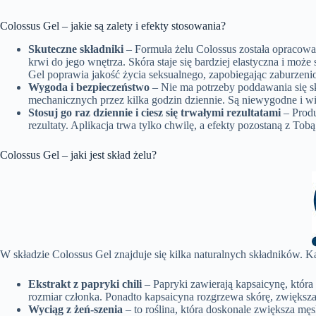
Colossus Gel – jakie są zalety i efekty stosowania?
Skuteczne składniki
– Formuła żelu Colossus została opracowan
krwi do jego wnętrza. Skóra staje się bardziej elastyczna i może
Gel poprawia jakość życia seksualnego, zapobiegając zaburzenio
Wygoda i bezpieczeństwo
– Nie ma potrzeby poddawania się 
mechanicznych przez kilka godzin dziennie. Są niewygodne i wid
Stosuj go raz dziennie i ciesz się trwałymi rezultatami
– Produ
rezultaty. Aplikacja trwa tylko chwilę, a efekty pozostaną z Tob
Colossus Gel – jaki jest skład żelu?
W składzie Colossus Gel znajduje się kilka naturalnych składników. K
Ekstrakt z papryki chili
– Papryki zawierają kapsaicynę, która
rozmiar członka. Ponadto kapsaicyna rozgrzewa skórę, zwiększaj
Wyciąg z żeń-szenia
– to roślina, która doskonale zwiększa mę