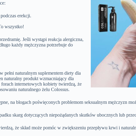
ce:
 podczas erekcji.
 To wszystko!
zedramię. Jeśli wystąpi reakcja alergiczna,
 długo każdy mężczyzna potrzebuje do
 w pełni naturalnym suplementem diety dla
n naturalny produkt wzmacniający dla
forach internetowych kobiety twierdzą, że
tosowaniu naturalnego żelu Colossus.
ostępne, na blogach poświęconych problemom seksualnym mężczyzn możn
zypadku skarg dotyczących niepożądanych skutków ubocznych lub prz
wierdzą, że skład może pomóc w zwiększeniu przepływu krwi i naturalne