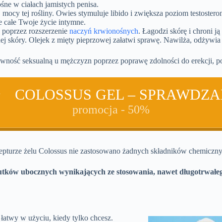
śne w ciałach jamistych penisa.
 mocy tej rośliny. Owies stymuluje libido i zwiększa poziom testoster
e całe Twoje życie intymne.
 poprzez rozszerzenie
naczyń krwionośnych
. Łagodzi skórę i chroni j
nej skóry. Olejek z mięty pieprzowej załatwi sprawę. Nawilża, odżywia
ność seksualną u mężczyzn poprzez poprawę zdolności do erekcji, pop
COLOSSUS GEL – SPRAWDZ
promocja - 50%
cepturze żelu Colossus nie zastosowano żadnych składników chemicznyc
utków ubocznych wynikających ze stosowania, nawet długotrwałeg
 łatwy w użyciu, kiedy tylko chcesz.