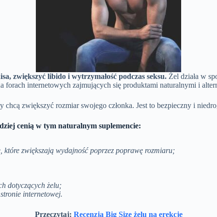
sa, zwiększyć libido i wytrzymałość podczas seksu.
Żel działa w sp
na forach internetowych zajmujących się produktami naturalnymi i al
y chcą zwiększyć rozmiar swojego członka. Jest to bezpieczny i niedrog
rdziej cenią w tym naturalnym suplemencie:
e, które zwiększają wydajność poprzez poprawę rozmiaru;
h dotyczących żelu;
stronie internetowej.
Przeczytaj:
Recenzja Big Size żelu na erekcję