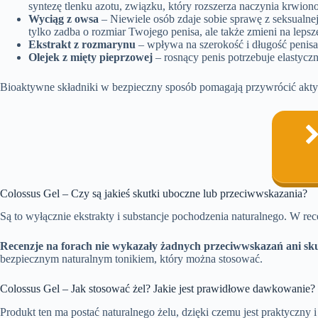
syntezę tlenku azotu, związku, który rozszerza naczynia krwiono
Wyciąg z owsa
– Niewiele osób zdaje sobie sprawę z seksualnej
tylko zadba o rozmiar Twojego penisa, ale także zmieni na lepsz
Ekstrakt z rozmarynu
– wpływa na szerokość i długość penisa
Olejek z mięty pieprzowej
– rosnący penis potrzebuje elastycz
Bioaktywne składniki w bezpieczny sposób pomagają przywrócić aktyw
Colossus Gel – Czy są jakieś skutki uboczne lub przeciwwskazania?
Są to wyłącznie ekstrakty i substancje pochodzenia naturalnego. W re
Recenzje na forach nie wykazały żadnych przeciwwskazań ani sk
bezpiecznym naturalnym tonikiem, który można stosować.
Colossus Gel – Jak stosować żel? Jakie jest prawidłowe dawkowanie?
Produkt ten ma postać naturalnego żelu, dzięki czemu jest praktyczny i