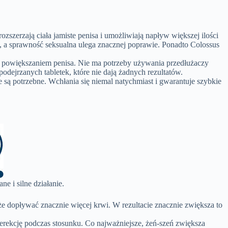
szerzają ciała jamiste penisa i umożliwiają napływ większej ilości
szy, a sprawność seksualna ulega znacznej poprawie. Ponadto Colossus
powiększaniem penisa. Nie ma potrzeby używania przedłużaczy
dejrzanych tabletek, które nie dają żadnych rezultatów.
e są potrzebne. Wchłania się niemal natychmiast i gwarantuje szybkie
e i silne działanie.
że dopływać znacznie więcej krwi. W rezultacie znacznie zwiększa to
ą erekcję podczas stosunku. Co najważniejsze, żeń-szeń zwiększa