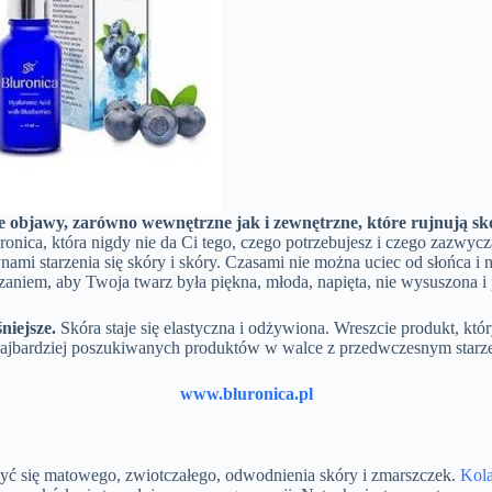
ie objawy, zarówno wewnętrzne jak i zewnętrzne, które rujnują sk
ica, która nigdy nie da Ci tego, czego potrzebujesz i czego zazwycz
ynami starzenia się skóry i skóry. Czasami nie można uciec od słońca i
iązaniem, aby Twoja twarz była piękna, młoda, napięta, nie wysuszona
śniejsze.
Skóra staje się elastyczna i odżywiona. Wreszcie produkt, kt
 najbardziej poszukiwanych produktów w walce z przedwczesnym starze
www.bluronica.pl
 się matowego, zwiotczałego, odwodnienia skóry i zmarszczek.
Kol