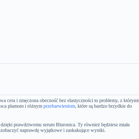
towa cera i zmęczona obecność bez elastyczności to problemy, z którymi
iejsca plamom i różnym
przebarwieniom
, które są bardzo brzydkie do
ż dzięki prawdziwemu serum Bluronica. Ty również będziesz miała
by zobaczyć naprawdę wyjątkowe i zaskakujące wyniki.