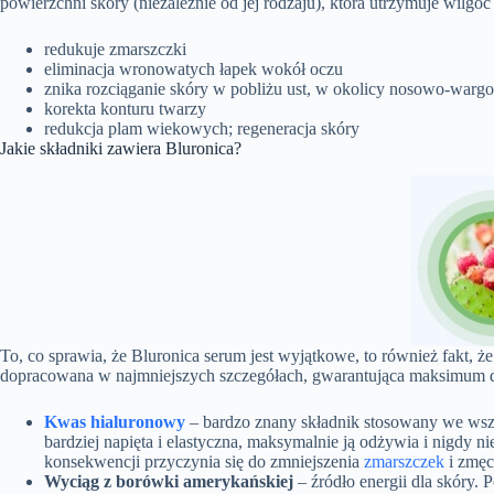
powierzchni skóry (niezależnie od jej rodzaju), która utrzymuje wilgo
redukuje zmarszczki
eliminacja wronowatych łapek wokół oczu
znika rozciąganie skóry w pobliżu ust, w okolicy nosowo-warg
korekta konturu twarzy
redukcja plam wiekowych; regeneracja skóry
Jakie składniki zawiera Bluronica?
To, co sprawia, że Bluronica serum jest wyjątkowe, to również fakt, że
dopracowana w najmniejszych szczegółach, gwarantująca maksimum dla os
Kwas hialuronowy
– bardzo znany składnik stosowany we wszy
bardziej napięta i elastyczna, maksymalnie ją odżywia i nigdy
konsekwencji przyczynia się do zmniejszenia
zmarszczek
i zmęc
Wyciąg z borówki amerykańskiej
– źródło energii dla skóry. 