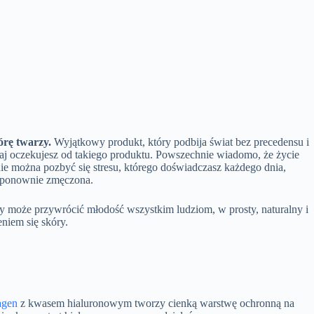
órę twarzy.
Wyjątkowy produkt, który podbija świat bez precedensu i
aj oczekujesz od takiego produktu. Powszechnie wiadomo, że życie
 nie można pozbyć się stresu, którego doświadczasz każdego dnia,
 i ponownie zmęczona.
óry może przywrócić młodość wszystkim ludziom, w prosty, naturalny i
niem się skóry.
agen
z kwasem hialuronowym tworzy cienką warstwę ochronną na