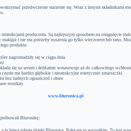
powstrzymać przedwczesne starzenie się. Wraz z innymi składnikami 
no.
 instrukcjami producenta. Są najlepszym sposobem na osiągnięcie ma
makijaż i nie ma potrzeby noszenia go tylko wieczorem lub rano. Może
 tego produktu:
które nagromadziły się w ciągu dnia.
arz
łada się na serum i delikatnie wmasowuje aż do całkowitego wchłonię
 często ma bardzo głębokie i nieatrakcyjne estetycznie zmarszczki.
żu bez żadnych ograniczeń i obaw
ane rezultaty
www.bluronica.pl
ypróbowali Bluronikę:
a to łatwa robota dzięki Bluronice. Polecam to wszystkim. To jest wsp