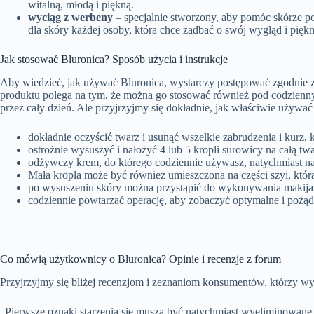
witalną, młodą i piękną.
wyciąg z werbeny
– specjalnie stworzony, aby pomóc skórze 
dla skóry każdej osoby, która chce zadbać o swój wygląd i pięk
Jak stosować Bluronica? Sposób użycia i instrukcje
Aby wiedzieć, jak używać Bluronica, wystarczy postępować zgodnie z
produktu polega na tym, że można go stosować również pod codzienny 
przez cały dzień. Ale przyjrzyjmy się dokładnie, jak właściwie używać
dokładnie oczyścić twarz i usunąć wszelkie zabrudzenia i kurz, 
ostrożnie wysuszyć i nałożyć 4 lub 5 kropli surowicy na całą tw
odżywczy krem, do którego codziennie używasz, natychmiast nak
Mała kropla może być również umieszczona na części szyi, która
po wysuszeniu skóry można przystąpić do wykonywania makija
codziennie powtarzać operację, aby zobaczyć optymalne i pożąd
Co mówią użytkownicy o Bluronica? Opinie i recenzje z forum
Przyjrzyjmy się bliżej recenzjom i zeznaniom konsumentów, którzy w
„Pierwsze oznaki starzenia się muszą być natychmiast wyeliminowane, 