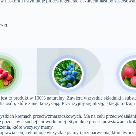
ć w naskórku i stymuluje proces regeneracji. Natychmiast po zastosowa
owej
 jest to produkt w 100% naturalny. Zawiera wszystkie składniki i subst
ób, które z niej korzystają. Przyjrzyjmy się bliżej, jakiego rodzaju 
stkich kremach przeciwzmarszczkowych. Ma na celu przeciwdziałanie 
 nie pozostawia suchej i odwodnionej. Stymuluje proces powstawania k
zenia, które wszyscy mamy.
Poprawia cerę i eliminuje wszystkie plamy i przebarwienia, które tworzą