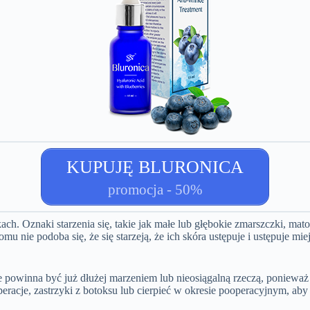
KUPUJĘ BLURONICA
promocja - 50%
kach. Oznaki starzenia się, takie jak małe lub głębokie zmarszczki, ma
u nie podoba się, że się starzeją, że ich skóra ustępuje i ustępuje m
e powinna być już dłużej marzeniem lub nieosiągalną rzeczą, poniewa
eracje, zastrzyki z botoksu lub cierpieć w okresie pooperacyjnym, a