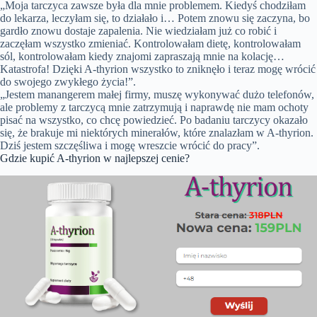
„Moja tarczyca zawsze była dla mnie problemem. Kiedyś chodziłam
do lekarza, leczyłam się, to działało i… Potem znowu się zaczyna, bo
gardło znowu dostaje zapalenia. Nie wiedziałam już co robić i
zaczęłam wszystko zmieniać. Kontrolowałam dietę, kontrolowałam
sól, kontrolowałam kiedy znajomi zapraszają mnie na kolację…
Katastrofa! Dzięki A-thyrion wszystko to zniknęło i teraz mogę wrócić
do swojego zwykłego życia!”.
„Jestem manangerem małej firmy, muszę wykonywać dużo telefonów,
ale problemy z tarczycą mnie zatrzymują i naprawdę nie mam ochoty
pisać na wszystko, co chcę powiedzieć. Po badaniu tarczycy okazało
się, że brakuje mi niektórych minerałów, które znalazłam w A-thyrion.
Dziś jestem szczęśliwa i mogę wreszcie wrócić do pracy”.
Gdzie kupić A-thyrion w najlepszej cenie?