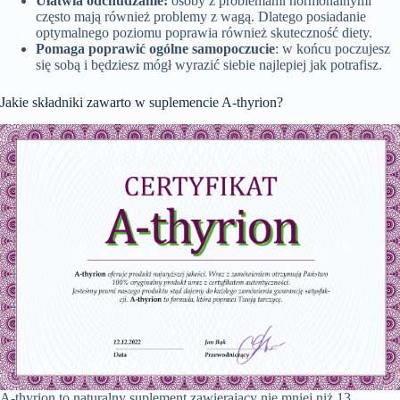
Ułatwia odchudzanie:
osoby z problemami hormonalnymi
często mają również problemy z wagą. Dlatego posiadanie
optymalnego poziomu poprawia również skuteczność diety.
Pomaga poprawić ogólne samopoczucie
: w końcu poczujesz
się sobą i będziesz mógł wyrazić siebie najlepiej jak potrafisz.
Jakie składniki zawarto w suplemencie A-thyrion?
A-thyrion to naturalny suplement zawierający nie mniej niż 13