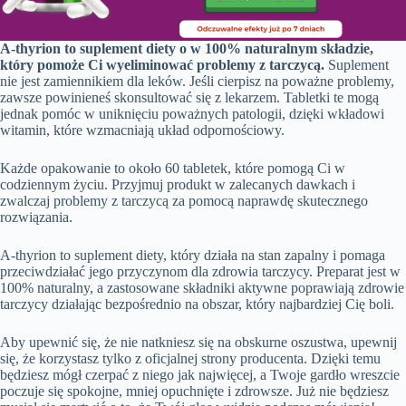
A-thyrion to suplement diety o w 100% naturalnym składzie,
który pomoże Ci wyeliminować problemy z tarczycą.
Suplement
nie jest zamiennikiem dla leków. Jeśli cierpisz na poważne problemy,
zawsze powinieneś skonsultować się z lekarzem. Tabletki te mogą
jednak pomóc w uniknięciu poważnych patologii, dzięki wkładowi
witamin, które wzmacniają układ odpornościowy.
Każde opakowanie to około 60 tabletek, które pomogą Ci w
codziennym życiu. Przyjmuj produkt w zalecanych dawkach i
zwalczaj problemy z tarczycą za pomocą naprawdę skutecznego
rozwiązania.
A-thyrion to suplement diety, który działa na stan zapalny i pomaga
przeciwdziałać jego przyczynom dla zdrowia tarczycy. Preparat jest w
100% naturalny, a zastosowane składniki aktywne poprawiają zdrowie
tarczycy działając bezpośrednio na obszar, który najbardziej Cię boli.
Aby upewnić się, że nie natkniesz się na obskurne oszustwa, upewnij
się, że korzystasz tylko z oficjalnej strony producenta. Dzięki temu
będziesz mógł czerpać z niego jak najwięcej, a Twoje gardło wreszcie
poczuje się spokojne, mniej opuchnięte i zdrowsze. Już nie będziesz