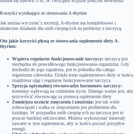
musiał się martwić o to, że Twój głos wyjdzie podczas mówienia!
Korzyści wynikające ze stosowania A-thyrion
Jak można wyczytać z recenzji, A-thyrion ma kompleksowe i
skuteczne działanie dla osób cierpiących na problemy z tarczycą.
Oto jakie korzyści płyną ze stosowania suplementu diety A-
thyrion:
Wspiera regularne funkcjonowanie tarczycy:
tarczyca jest
niezbędna do prawidłowego funkcjonowania organizmu. Gdy
dochodzi do jego zapalenia, jest to pobudka dla całego
organizmu człowieka. Dzięki temu suplementowi diety w końcu
znajdziesz ulgę i regularne funkcjonowanie tarczycy.
Sprzyja optymalnej równowadze hormonów tarczycy:
hormony wpływają na codzienne życie. Dlatego ważne jest, aby
przywrócić równowagę za pomocą suplementu diety
Zmniejsza uczucie zmęczenia i znużenia:
jest tak wiele
zobowiązań i walka ze zmęczeniem jest problemem dla
każdego. W przypadku osób cierpiących na tarczycę jest to
jeszcze bardziej odczuwalne. Możesz wykorzystać minerały
zawarte w tym suplemencie, aby w końcu poczuć przypływ
energii.